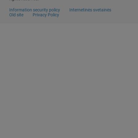
Information security policy
Internetinės svetainės
Old site
Privacy Policy