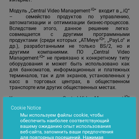
.iQ
Модуль „Central Video Management
“ входит в „.iQ“
– семейство продуктов по управлению,
автоматизации и оптимизации бизнес-процессов.
Вследствие этого, данное решение легко
совмещается с другими программными
.iQ
продуктами (среди которых „ATMeye
“, „PayLo“ и
др.), разработанными не только BS/2, но и
другими компаниями. ПО „Central Video
.iQ
Management
“ не привязано к конкретному типу
оборудования и может быть использовано как
для банкоматов, информационных и платежных
терминалов, так и для экранов, установленных у
касс в торговых центрах, в общественном
транспорте или других общественных местах.
.iQ
Уникальное решение „Central Video Management
“
предоставляет возможность в режиме реального
Cookie Notice
времени (
on-line
) наблюдать за видеопотоками,
Мы используем файлы cookie, чтобы
которые показывает устройство, управлять ими —
обеспечить наиболее соответствующий
менять настройки, накапливать статистические
вашему ожиданию опыт использования
данные о времени, количестве показываемых
веб-сайта, запомнить ваши предпочтения
сюжетов, осуществлять централизованное
для повторных посещений. Нажимая