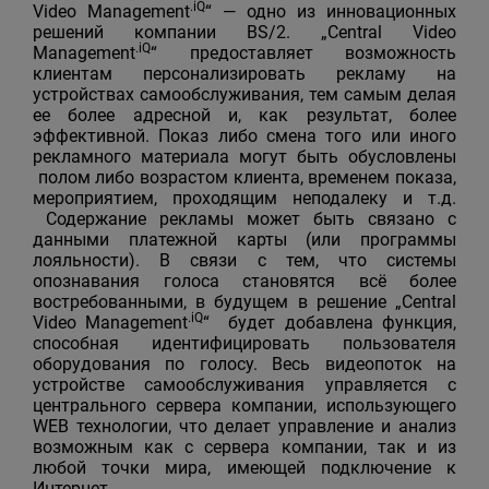
.iQ
Video Management
“ — одно из инновационных
решений компании BS/2. „Central Video
.iQ
Management
“ предоставляет возможность
клиентам персонализировать рекламу на
устройствах самообслуживания, тем самым делая
ее более адресной и, как результат, более
эффективной. Показ либо смена того или иного
рекламного материала могут быть обусловлены
полом либо возрастом клиента, временем показа,
мероприятием, проходящим неподалеку и т.д.
Содержание рекламы может быть связано с
данными платежной карты (или программы
лояльности). В связи с тем, что системы
опознавания голоса становятся всё более
востребованными, в будущем в решение „Central
.iQ
Video Management
“ будет добавлена функция,
способная идентифицировать пользователя
оборудования по голосу. Весь видеопоток на
устройстве самообслуживания управляется с
центрального сервера компании, использующего
WEB технологии, что делает управление и анализ
возможным как с сервера компании, так и из
любой точки мира, имеющей подключение к
Интернет.