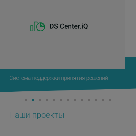
платите. Мы подписываем SLA,
обеспечиваем поддержку и обслуживание
нашего ПО после интеграции – этот подход
позволяет предоставлять нашим клиентам
первоклассные продукты и услуги в
установленные сроки. Мы подписываем
соглашение о неразглашении информации
перед началом обсуждения сделки и
подробно описываем политику
конфиденциальности в окончательном
контракте. Подписывая соглашение о
неразглашении, мы придерживаемся
правовых норм страны нашего клиента и
Система поддержки принятия решений
стран ЕС (так как являемся организацией,
зарегистрированной в Литве). Мы
используем организационные и технические
меры безопасности для защиты данных
наших пользователей в соответствии с
требованиями GDPR и ISO 27000.
Наши проекты