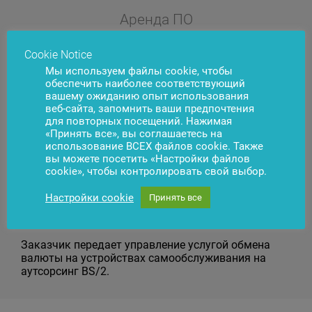
Аренда ПО
Клиент использует программное решение на
Cookie Notice
правах аренды, при этом само ПО размещается в
Мы используем файлы cookie, чтобы
инфраструктуре BS/2.
обеспечить наиболее соответствующий
вашему ожиданию опыт использования
веб-сайта, запомнить ваши предпочтения
для повторных посещений. Нажимая
«Принять все», вы соглашаетесь на
использование ВСЕХ файлов cookie. Также
вы можете посетить «Настройки файлов
cookie», чтобы контролировать свой выбор.
Настройки cookie
Принять все
Программное обеспечение как услуга
Заказчик передает управление услугой обмена
валюты на устройствах самообслуживания на
аутсорсинг BS/2.