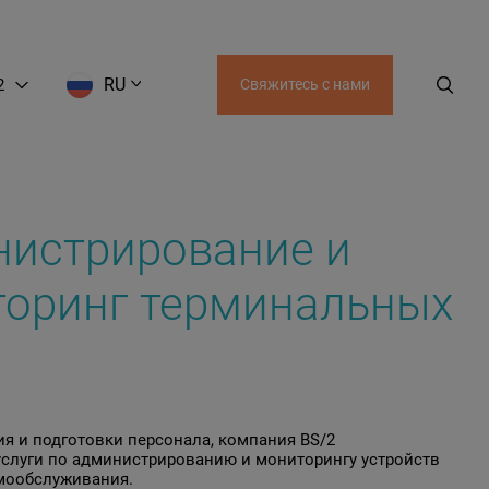
RU
2
Свяжитесь с нами
AZ
UZ
KZ
KG
GE
истрирование и
оринг терминальных
я и подготовки персонала, компания BS/2
услуги по администрированию и мониторингу устройств
мообслуживания.