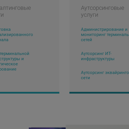
алтинговые
Аутсорсинговые
ги
услуги
товка
Администрирование и
ализированного
мониторинг терминал
нала
сетей
 терминальной
Аутсорсинг ИТ-
структуры и
инфраструктуры
гическое
рование
Аутсорсинг эквайринг
сети