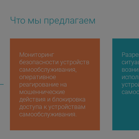
Что мы предлагаем
Мониторинг
Разре
безопасности устройств
ситуа
самообслуживания,
возни
оперативное
испол
реагирование на
устро
мошеннические
самоо
действия и блокировка
доступа к устройствам
самообслуживания.