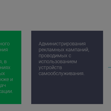
ного
Администрирования
ния
рекламных кампаний,
проводимых с
, в
использованием
ениях
устройств
ых
самообслуживания.
акже и
дач
сации.