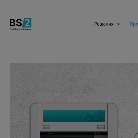
Решения
Про