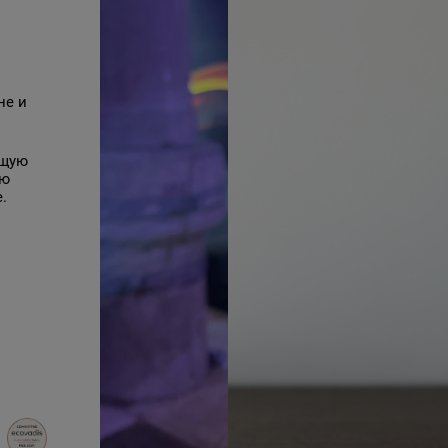
не и
ущую
ую
.