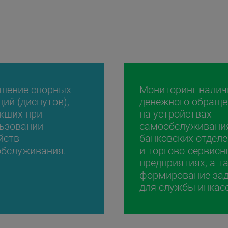
шение спорных
Мониторинг налич
ций (диспутов),
денежного обраще
кших при
на устройствах
ьзовании
самообслуживания
йств
банковских отдел
бслуживания.
и торгово-сервисн
предприятиях, а т
формирование за
для службы инкас