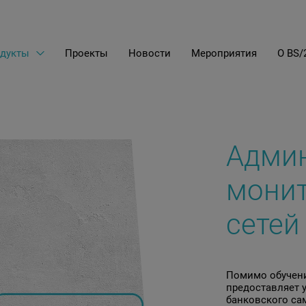
дукты
Проекты
Новости
Мероприятия
О BS/
EN
LT
RU
Админ
монит
сетей
Помимо обучени
предоставляет 
банковского са