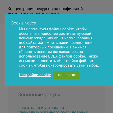
Концентрация ресурсов на профильной
деятельности организации.
Cookie Notice
Мы используем файлы cookie, чтобы
обеспечить наиболее соответствующий
вашему ожиданию опыт использования
веб-сайта, запомнить ваши предпочтения
Наши услуги
для повторных посещений. Нажимая
«Принять все», вы соглашаетесь на
использование ВСЕХ файлов cookie. Также
вы можете посетить «Настройки файлов
Мы заботимся о терминальной инфраструктуре
cookie», чтобы контролировать свой выбор.
банков и других организаций финансового
сектора.
Настройки cookie
Принять все
Основные услуги
Подготовка и установка
специализированного оборудования