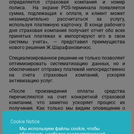
определяется страховая компания и номер
полиса. На экране POS-терминала появляется
сумма, подлежащая к оплате, и клиент может
незамедлительно рассчитаться за услугу,
используя платежную карточку. В конце рабочего
дня страховая компания получает отчет обо всех
принятых платежах и импортируют его в свои
системы учета», — представил преимущества
нового решения Ж.Шарафановичюс.
Специализированное решение не только позволяет
оптимизировать систематизацию данных, но и
обеспечивает отправку платежей непосредственно
на счета страховых компаний, ускоряя
активизацию услуг.
«После произведения оплаты средства
перечисляются на счет конкретной страховой
компании, что заметно ускоряет процесс их
получения. Как только мы видим оповещение о
зачислении, услуга страхования немедленно
активируется. Данное решение способствует
Cookie Notice
большей прозрачности сектора страховых услуг»,
Мы используем файлы cookie, чтобы
– уверяет Витаутас Астраускас, руководитель
обеспечить наиболее соответствующий