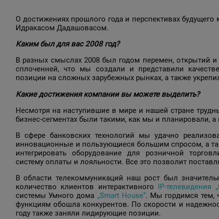
О достижениях прошлого года и перспективах будущего
Идракасом Дадашовасом.
Каким был для вас 2008 год?
В разных смыслах 2008 был годом перемен, открытий и 
сплоченней, что мы создали и представили качеств
позиции на сложных зарубежных рынках, а также укрепи
Какие достижения компании вы можете выделить?
Несмотря на наступившие в мире и нашей стране трудные
бизнес-сегментах были такими, как мы и планировали, 
В сфере банковских технологий мы удачно реализов
инновационные и пользующиеся большим спросом, а так
интегрировать оборудование для розничной торгов
систему оплаты и лояльности. Все это позволит постав
В области телекоммуникаций наш рост был значитель
количество клиентов интерактивного
IP-телевидения „
системы Умного дома
„Smart House“
. Мы гордимся тем,
функциям обошла конкурентов. По скорости и надежнос
году также заняли лидирующие позиции.