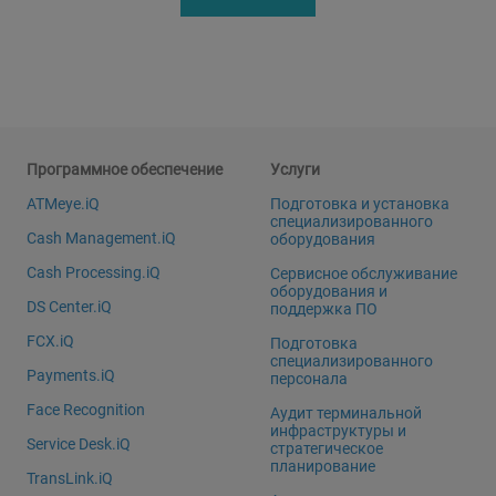
Программное обеспечение
Услуги
ATMeye.iQ
Подготовка и установка
специализированного
Cash Management.iQ
оборудования
Cash Processing.iQ
Сервисное обслуживание
оборудования и
DS Center.iQ
поддержка ПО
FCX.iQ
Подготовка
специализированного
Payments.iQ
персонала
Face Recognition
Аудит терминальной
инфраструктуры и
Service Desk.iQ
стратегическое
планирование
TransLink.iQ