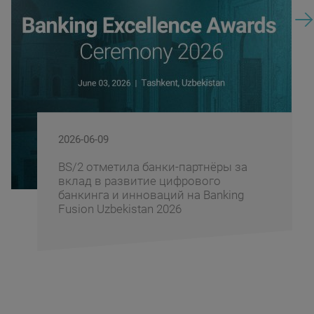
2026-06-09
BS/2 отметила банки-партнёры за
вклад в развитие цифрового
банкинга и инноваций на Banking
Fusion Uzbekistan 2026