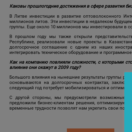
Каковы прошлогодние достижения в сфере развития биз
В Литве инвестиции в развитие оптоволоконного Инте
миллионов литов. Эти инвестиции в недалеком будущем
группы. Еще около 10 миллионов мы инвестировали в с
В прошлом году мы также открыли представительств
Республике, реализовали новые проекты в Казахстане
долгосрочное соглашение с одним из наших иностра
интегрировать техническое оборудование и программное
Как на компанию повлияли сложности, с которыми ст
влияние они окажут в 2009 году?
Большого влияния на нынешние результаты группы реце
основываются на долгосрочных контрактах, заключен
следующий год потребует мобилизироваться и оптимизир
С другой стороны, мы предусмотрели возможные и
предложили бизнес-клиентам решения, оптимизирующи
временные трудности позволят нам укрепить свои позиц