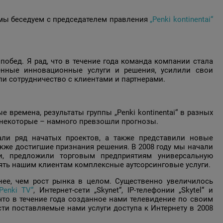
 мы беседуем с председателем правления
„Penki kontinentai“
побед. Я рад, что в течение года команда компании стала
енные инновационные услуги и решения, усилили свои
ли сотрудничество с клиентами и партнерами.
 времена, результаты группы „Penki kontinentai“ в разных
а некоторые – намного превзошли прогнозы.
али ряд начатых проектов, а также представили новые
же достигшие признания решения. В 2008 году мы начали
ли, предложили торговым предприятиям универсальную
лять нашим клиентам комплексные аутсорсинговые услуги.
нее, чем рост рынка в целом. Существенно увеличилось
Penki TV“
, Интернет-сети „Skynet“, IP-телефонии „Skytel“ и
 что в течение года созданное нами телевидение по своим
ти поставляемые нами услуги доступа к Интернету в 2008