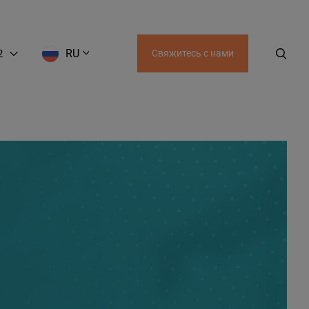
RU
2
Свяжитесь с нами
EN
LT
RU