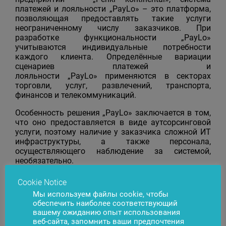
платежей и лояльности „PayLo» – это платформа,
позволяющая предоставлять такие услуги
неограниченному числу заказчиков. При
разработке функциональности „PayLo»
учитываются индивидуальные потребности
каждого клиента. Определённые вариации
сценариев платежей и
лояльности „PayLo» применяются в секторах
торговли, услуг, развлечений, транспорта,
финансов и телекоммуникаций.
Особенность решения „PayLo» заключается в том,
что оно предоставляется в виде аутсорсинговой
услуги, поэтому наличие у заказчика сложной ИТ
инфраструктуры, а также персонала,
осуществляющего наблюдение за системой,
необязательно.
Для получения более подробной информации о
Cookie Notice
решении PayLo посетите сайт www.paylo.eu или
Мы используем файлы cookie, чтобы
обращайтесь по эл. почте sales@bs2.lt .
обеспечить наиболее соответствующий
вашему ожиданию опыт использования
веб-сайта, запомнить ваши предпочтения