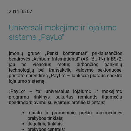
2011-05-07
Universali mokėjimo ir lojalumo
sistema „PayLo“
Įmonių grupei „Penki kontinentai“ priklausančios
bendrovės „Ashburn International“ (ASHBURN) ir BS/2,
jau ne vienerius metus dirbančios bankinių
technologijų bei transakcijų valdymo sektoriuose,
pristato sprendimą „PayLo“ – lanksčią plataus spektro
lojalumo sistemą.
„PayLo“ – tai universalus lojalumo ir mokėjimo
programų rinkinys, sukurtas remiantis ilgamečiu
bendradarbiavimu su įvairaus profilio klientais:
maisto ir pramoninių prekių mažmeninės
prekybos tinklais;
degalinių tinklais;
prekybos centrais;