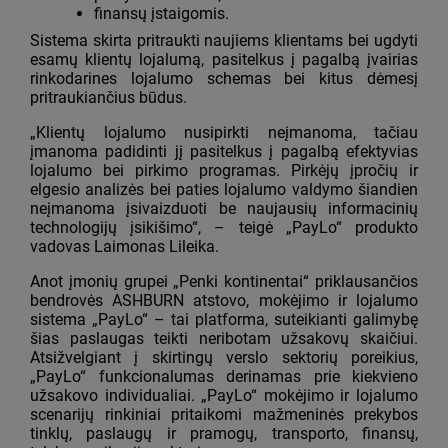
finansų įstaigomis.
Sistema skirta pritraukti naujiems klientams bei ugdyti
esamų klientų lojalumą, pasitelkus į pagalbą įvairias
rinkodarines lojalumo schemas bei kitus dėmesį
pritraukiančius būdus.
„Klientų lojalumo nusipirkti neįmanoma, tačiau
įmanoma padidinti jį pasitelkus į pagalbą efektyvias
lojalumo bei pirkimo programas. Pirkėjų įpročių ir
elgesio analizės bei paties lojalumo valdymo šiandien
neįmanoma įsivaizduoti be naujausių informacinių
technologijų įsikišimo“, – teigė „PayLo“ produkto
vadovas Laimonas Lileika.
Anot įmonių grupei „Penki kontinentai“ priklausančios
bendrovės ASHBURN atstovo, mokėjimo ir lojalumo
sistema „PayLo“ – tai platforma, suteikianti galimybę
šias paslaugas teikti neribotam užsakovų skaičiui.
Atsižvelgiant į skirtingų verslo sektorių poreikius,
„PayLo“ funkcionalumas derinamas prie kiekvieno
užsakovo individualiai. „PayLo“ mokėjimo ir lojalumo
scenarijų rinkiniai pritaikomi mažmeninės prekybos
tinklų, paslaugų ir pramogų, transporto, finansų,