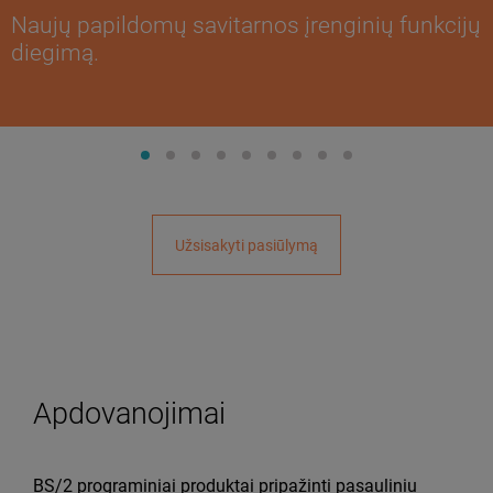
Naujų papildomų savitarnos įrenginių funkcijų
diegimą.
Užsisakyti pasiūlymą
Apdovanojimai
BS/2 programiniai produktai pripažinti pasauliniu