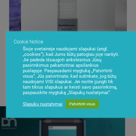
Cookie Notice
Šioje svetainėje naudojami slapukai (angl.
„cookies“), kad Jums būtų patogiau joje naršyti.
Jie padeda išsaugoti ankstesnius Jūsų
Best Penetration Deal on Competit
Best Service Banking 2013/2014
Account 2021/2022
pasirinkimus pakartotinai apsilankius
Best Strategic Deal 2024/2025
Banking Strategic Win 2021/2022
puslapyje. Paspausdami mygtuką „Patvirtinti
Best Performance 2022/2023
visus“, Jūs patvirtinate, kad sutinkate, jog būtų
naudojami VISI slapukai. Jei norite įjungti tik
Naujienos
tam tikrus slapukus ar keisti savo pasirinkimą,
Užsisakyti
paspauskite mygtuką „Slapukų nustatymai“.
Slapukų nustatymai
Patvirtinti visus