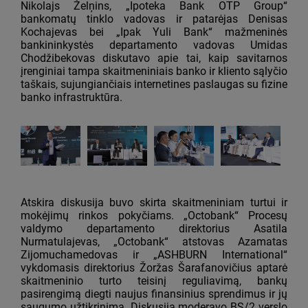
Nikolajs Želņins, „Ipoteka Bank OTP Group“
bankomatų tinklo vadovas ir patarėjas Denisas
Kochajevas bei „Ipak Yuli Bank“ mažmeninės
bankininkystės departamento vadovas Umidas
Chodžibekovas diskutavo apie tai, kaip savitarnos
įrenginiai tampa skaitmeniniais banko ir kliento sąlyčio
taškais, sujungiančiais internetines paslaugas su fizine
banko infrastruktūra.
Atskira diskusija buvo skirta skaitmeniniam turtui ir
mokėjimų rinkos pokyčiams. „Octobank“ Procesų
valdymo departamento direktorius Asatila
Nurmatulajevas, „Octobank“ atstovas Azamatas
Zijomuchamedovas ir „ASHBURN International“
vykdomasis direktorius Žoržas Šarafanovičius aptarė
skaitmeninio turto teisinį reguliavimą, bankų
pasirengimą diegti naujus finansinius sprendimus ir jų
saugumo užtikrinimą. Diskusiją moderavo BS/2 verslo