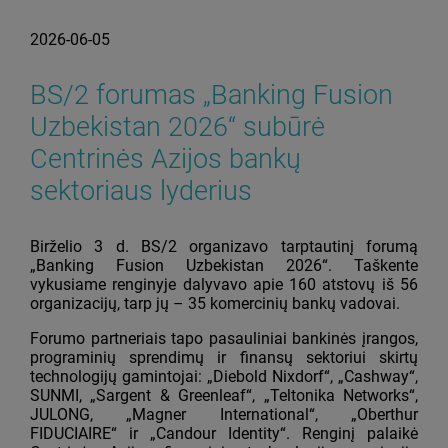
2026-06-05
BS/2 forumas „Banking Fusion
Uzbekistan 2026“ subūrė
Centrinės Azijos bankų
sektoriaus lyderius
Birželio 3 d. BS/2 organizavo tarptautinį forumą
„Banking Fusion Uzbekistan 2026“. Taškente
vykusiame renginyje dalyvavo apie 160 atstovų iš 56
organizacijų, tarp jų – 35 komercinių bankų vadovai.
Forumo partneriais tapo pasauliniai bankinės įrangos,
programinių sprendimų ir finansų sektoriui skirtų
technologijų gamintojai: „Diebold Nixdorf“, „Cashway“,
SUNMI, „Sargent & Greenleaf“, „Teltonika Networks“,
JULONG, „Magner International“, „Oberthur
FIDUCIAIRE“ ir „Candour Identity“. Renginį palaikė