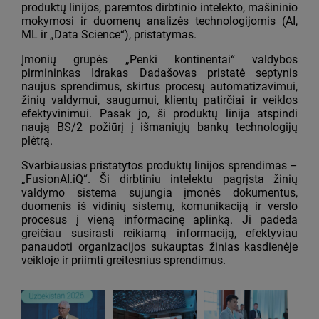
produktų linijos, paremtos dirbtinio intelekto, mašininio
mokymosi ir duomenų analizės technologijomis (AI,
ML ir „Data Science“), pristatymas.
Įmonių grupės „Penki kontinentai“ valdybos
pirmininkas Idrakas Dadašovas pristatė septynis
naujus sprendimus, skirtus procesų automatizavimui,
žinių valdymui, saugumui, klientų patirčiai ir veiklos
efektyvinimui. Pasak jo, ši produktų linija atspindi
naują BS/2 požiūrį į išmaniųjų bankų technologijų
plėtrą.
Svarbiausias pristatytos produktų linijos sprendimas –
„FusionAI.iQ“. Ši dirbtiniu intelektu pagrįsta žinių
valdymo sistema sujungia įmonės dokumentus,
duomenis iš vidinių sistemų, komunikaciją ir verslo
procesus į vieną informacinę aplinką. Ji padeda
greičiau susirasti reikiamą informaciją, efektyviau
panaudoti organizacijos sukauptas žinias kasdienėje
veikloje ir priimti greitesnius sprendimus.