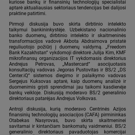
kuriose bankų ir finansinių technologijų specialistai
aptarė aktualiausias sektoriaus tendencijas bei dalijosi
praktine patirtimi.
Pirmoji diskusija buvo skirta dirbtinio intelekto
taikymui bankininkystėje. Uzbekistano nacionalinio
banko duomenų, dirbtinio intelekto ir skaitmeninės
transformacijos vadovė Akbota Abdraimova pristatė
reguliuotojo požiūrį į duomenų valdymą. „Freedom
Bank Kazakhstan“ vykdomoji direktorė Julija Kim, KMF
mikrofinansų organizacijos IT vykdomasis direktorius
Andrejus Petrovas, „Mastercard“ asocijuotasis
konsultacijų vadovas Jegoras Pustovitas ir BS/2 „DS
Center.iQ“ sistemos diegimo ir palaikymo vadovas
Sergejus Kuksovas aptarė, kaip duomenų analizė ir
duomenimis grįsti sprendimai jau taikomi kasdienėje
bankų veikloje. Diskusiją moderavo BS/2 generalinio
direktoriaus patarėjas Andrejus Volkovas.
Antroji diskusija, kurią moderavo Centrinės Azijos
finansinių technologijų asociacijos (CAFA) pirmininkas
Otabekas Nasyrovas, buvo skirta skaitmeninei
savitarnai ir kintančiam bankomatų vaidmeniui. BS/2
generalinio direktoriaus pavaduotojas komercijai