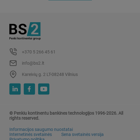
+370 5 266 45 61
info@bs2.lt
Kareivių g. 2 LT-08248 Vilnius
© Penkiu kontinentu bankines technologijos 1996-2026. All
rights reserved.
Informacijos saugumo nuostatai
Internetinės svetainės
Sena svetainės versija
Privatumo politika