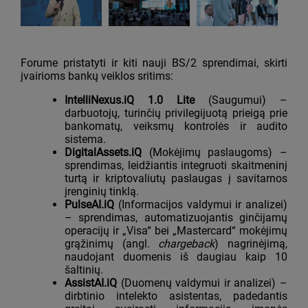
Forume pristatyti ir kiti nauji BS/2 sprendimai, skirti
įvairioms bankų veiklos sritims:
IntelliNexus.iQ 1.0 Lite
(Saugumui) –
darbuotojų, turinčių privilegijuotą prieigą prie
bankomatų, veiksmų kontrolės ir audito
sistema.
DigitalAssets.iQ
(Mokėjimų paslaugoms) –
sprendimas, leidžiantis integruoti skaitmeninį
turtą ir kriptovaliutų paslaugas į savitarnos
įrenginių tinklą.
PulseAI.iQ
(Informacijos valdymui ir analizei)
– sprendimas, automatizuojantis ginčijamų
operacijų ir „Visa“ bei „Mastercard“ mokėjimų
grąžinimų (angl.
chargeback
) nagrinėjimą,
naudojant duomenis iš daugiau kaip 10
šaltinių.
AssistAI.iQ
(Duomenų valdymui ir analizei) –
dirbtinio intelekto asistentas, padedantis