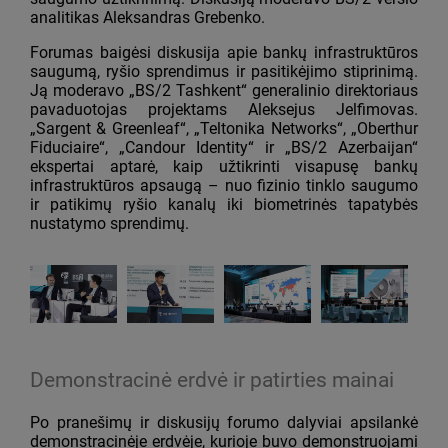
analitikas Aleksandras Grebenko.
Forumas baigėsi diskusija apie bankų infrastruktūros
saugumą, ryšio sprendimus ir pasitikėjimo stiprinimą.
Ją moderavo „BS/2 Tashkent“ generalinio direktoriaus
pavaduotojas projektams Aleksejus Jelfimovas.
„Sargent & Greenleaf“, „Teltonika Networks“, „Oberthur
Fiduciaire“, „Candour Identity“ ir „BS/2 Azerbaijan“
ekspertai aptarė, kaip užtikrinti visapusę bankų
infrastruktūros apsaugą – nuo fizinio tinklo saugumo
ir patikimų ryšio kanalų iki biometrinės tapatybės
nustatymo sprendimų.
Demonstracinė erdvė ir patirties mainai
Po pranešimų ir diskusijų forumo dalyviai apsilankė
demonstracinėje erdvėje, kurioje buvo demonstruojami