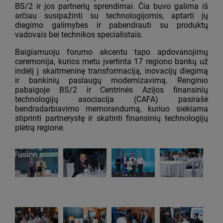
BS/2 ir jos partnerių sprendimai. Čia buvo galima iš
arčiau susipažinti su technologijomis, aptarti jų
diegimo galimybes ir pabendrauti su produktų
vadovais bei technikos specialistais.
Baigiamuoju forumo akcentu tapo apdovanojimų
ceremonija, kurios metu įvertinta 17 regiono bankų už
indėlį į skaitmeninę transformaciją, inovacijų diegimą
ir bankinių paslaugų modernizavimą. Renginio
pabaigoje BS/2 ir Centrinės Azijos finansinių
technologijų asociacija (CAFA) pasirašė
bendradarbiavimo memorandumą, kuriuo siekiama
stiprinti partnerystę ir skatinti finansinių technologijų
plėtrą regione.