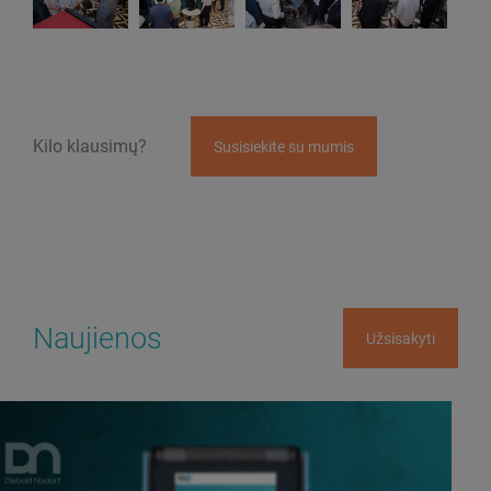
Kilo klausimų?
Susisiekite su mumis
Naujienos
Užsisakyti