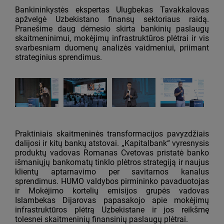
Bankininkystės ekspertas Ulugbekas Tavakkalovas
apžvelgė Uzbekistano finansų sektoriaus raidą.
Pranešime daug dėmesio skirta bankinių paslaugų
skaitmeninimui, mokėjimų infrastruktūros plėtrai ir vis
svarbesniam duomenų analizės vaidmeniui, priimant
strateginius sprendimus.
Praktiniais skaitmeninės transformacijos pavyzdžiais
dalijosi ir kitų bankų atstovai. „Kapitalbank“ vyresnysis
produktų vadovas Romanas Cvetovas pristatė banko
išmaniųjų bankomatų tinklo plėtros strategiją ir naujus
klientų aptarnavimo per savitarnos kanalus
sprendimus. HUMO valdybos pirmininko pavaduotojas
ir Mokėjimo kortelių emisijos grupės vadovas
Islambekas Dijarovas papasakojo apie mokėjimų
infrastruktūros plėtrą Uzbekistane ir jos reikšmę
tolesnei skaitmeninių finansinių paslaugų plėtrai.