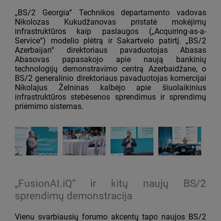
„BS/2 Georgia“ Technikos departamento vadovas
Nikolozas Kukudžanovas pristatė mokėjimų
infrastruktūros kaip paslaugos („Acquiring-as-a-
Service“) modelio plėtrą ir Sakartvelo patirtį. „BS/2
Azerbaijan“ direktoriaus pavaduotojas Abasas
Abasovas papasakojo apie naują bankinių
technologijų demonstravimo centrą Azerbaidžane, o
BS/2 generalinio direktoriaus pavaduotojas komercijai
Nikolajus Želninas kalbėjo apie šiuolaikinius
infrastruktūros stebėsenos sprendimus ir sprendimų
priėmimo sistemas.
„FusionAI.iQ“ ir kitų naujų BS/2
sprendimų demonstracija
Vienu svarbiausių forumo akcentų tapo naujos BS/2