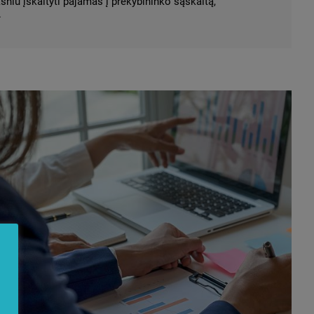
sniu įskaityti pajamas į prekybininko sąskaitą,
.