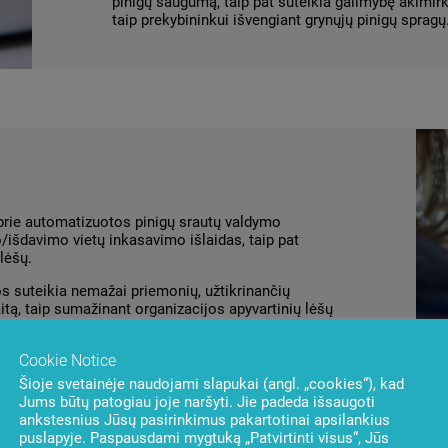
pinigų saugumą, taip pat suteikia galimybę akimirk
taip prekybininkui išvengiant grynųjų pinigų spragų
prie automatizuotos pinigų srautų valdymo
/išdavimo vietų inkasavimo išlaidas, taip pat
lėšų.
os suteikia nemažai priemonių, užtikrinančių
tą, taip sumažinant organizacijos apyvartinių lėšų
Cookie Notice
kodų, prisegamų prie inkasavimo maišelių ir
mo sistemoje. Inkasatoriui nuskaičius tokį kodą,
Šioje svetainėje naudojami slapukai (angl. „cookies“), kad
 sistemą, o patys grynieji gali būti įskaitomi į
Jums būtų patogiau joje naršyti. Jie padeda išsaugoti
ankstesnius Jūsų pasirinkimus pakartotinai apsilankius
puslapyje. Paspausdami mygtuką „Patvirtinti visus“, Jūs