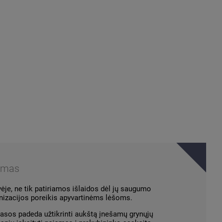
jimas
je, ne tik patiriamos išlaidos dėl jų saugumo
anizacijos poreikis apyvartinėms lėšoms.
kasos padeda užtikrinti aukštą įnešamų grynųjų