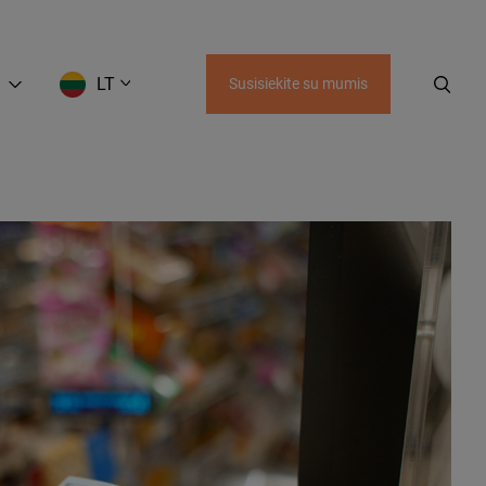
LT
Susisiekite su mumis
AZ
UZ
KZ
KG
GE