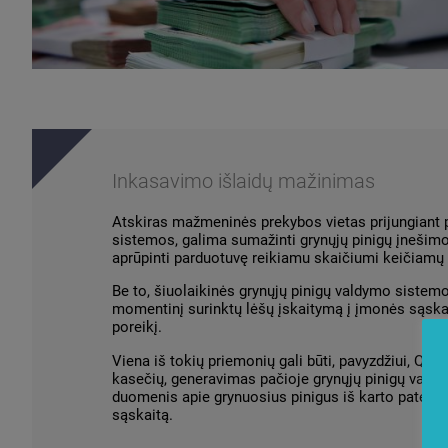
Inkasavimo išlaidų mažinimas
Atskiras mažmeninės prekybos vietas prijungiant 
sistemos, galima sumažinti grynųjų pinigų įnešimo
aprūpinti parduotuvę reikiamu skaičiumi keičiamų 
Be to, šiuolaikinės grynųjų pinigų valdymo sistem
momentinį surinktų lėšų įskaitymą į įmonės sąskai
poreikį.
Viena iš tokių priemonių gali būti, pavyzdžiui, QR 
kasečių, generavimas pačioje grynųjų pinigų valdy
duomenis apie grynuosius pinigus iš karto patenka į
sąskaitą.