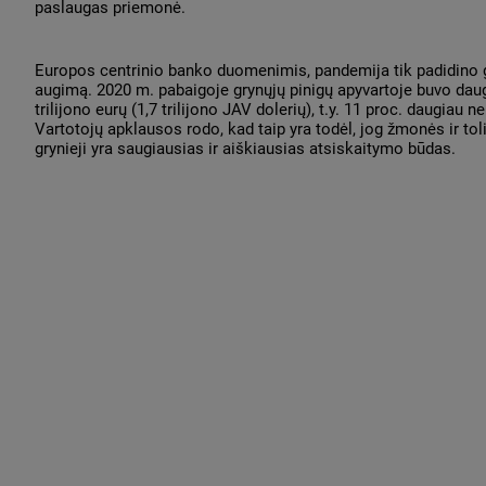
paslaugas priemonė.
Europos centrinio banko duomenimis, pandemija tik padidino g
augimą. 2020 m. pabaigoje grynųjų pinigų apyvartoje buvo daug
trilijono eurų (1,7 trilijono JAV dolerių), t.y. 11 proc. daugiau n
Vartotojų apklausos rodo, kad taip yra todėl, jog žmonės ir toli
grynieji yra saugiausias ir aiškiausias atsiskaitymo būdas.