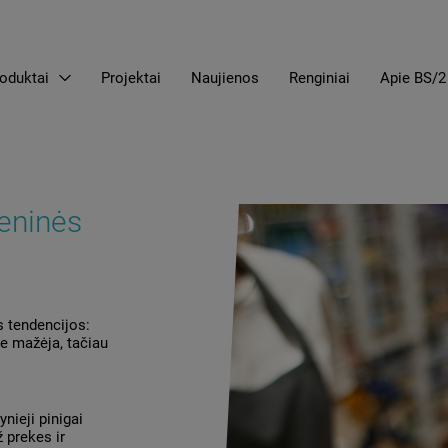
oduktai
Projektai
Naujienos
Renginiai
Apie BS/2
EN
LT
RU
eninės
s tendencijos:
e mažėja, tačiau
nieji pinigai
 prekes ir