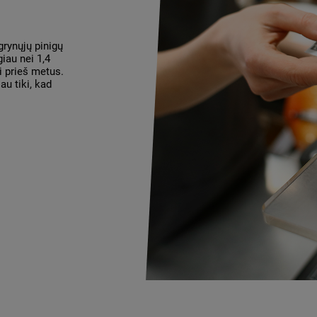
rynųjų pinigų
iau nei 1,4
ei prieš metus.
au tiki, kad