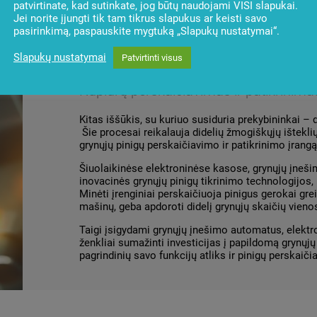
patvirtinate, kad sutinkate, jog būtų naudojami VISI slapukai.
Jei norite įjungti tik tam tikrus slapukus ar keisti savo
pasirinkimą, paspauskite mygtuką „Slapukų nustatymai“.
Slapukų nustatymai
Patvirtinti visus
Kupiūrų perskaičiavimas ir patikrinima
Kitas iššūkis, su kuriuo susiduria prekybininkai –
Šie procesai reikalauja didelių žmogiškųjų išteklių
grynųjų pinigų perskaičiavimo ir patikrinimo įrangą
Šiuolaikinėse elektroninėse kasose, grynųjų įne
inovacinės grynųjų pinigų tikrinimo technologijos
Minėti įrenginiai perskaičiuoja pinigus gerokai gr
mašinų, geba apdoroti didelį grynųjų skaičių vien
Taigi įsigydami grynųjų įnešimo automatus, elektro
ženkliai sumažinti investicijas į papildomą grynųjų
pagrindinių savo funkcijų atliks ir pinigų perskaiči