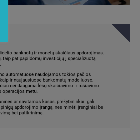
s
 didelio banknotų ir monetų skaičiaus apdorojimas.
, taip pat papildomų investicijų į specializuotą
.
šimo automatuose naudojamos tokios pačios
, kaip ir naujausiuose bankomatų modeliuose.
eičiau nei dauguma lėšų skaičiavimo ir rūšiavimo
os operacijos metu.
nines ar savitarnos kasas, prekybininkai gali
 pinigų apdorojimo įrangą, nes minėti įrenginiai be
avimą bei patikrinimą.