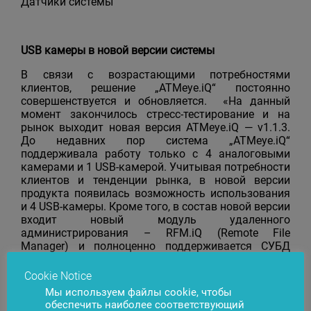
Датчики системы
USB камеры в новой версии системы
В связи с возрастающими потребностями
клиентов, решение „ATMeye.iQ“ постоянно
совершенствуется и обновляется. «На данный
момент закончилось стресс-тестирование и на
рынок выходит новая версия ATMeye.iQ — v1.1.3.
До недавних пор система „ATMeye.iQ“
поддерживала работу только с 4 аналоговыми
камерами и 1 USB-камерой. Учитывая потребности
клиентов и тенденции рынка, в новой версии
продукта появилась возможность использования
и 4 USB-камеры. Кроме того, в состав новой версии
входит новый модуль удаленного
администрирования – RFM.iQ (Remote File
Manager) и полноценно поддерживается СУБД
Postgres SQL и Oracle. Выход новой версии
позволят упростить логистику, оптимизировать
Cookie Notice
монтажные работы и уменьшить расходы
Мы используем файлы cookie, чтобы
клиентов на приобретение оборудования и
обеспечить наиболее соответствующий