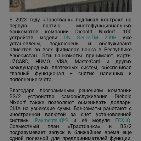
В 2023 году «Трастбанк» подписал контракт на
первую партию многофункциональных
банкоматов компании Diebold Nixdorf. 100
устройств модели
DN SeriesTM 200H
уже
установлены, подключены и обслуживают
клиентов во всех филиалах банка в Республике
Узбекистан. Эти банкоматы принимают карты
UZCARD, HUMO, VISA, MasterCard и других
международных платежных систем, обеспечивая
главный функционал – снятие наличных и
пополнение счета.
Благодаря программным решениям компании
BS/2 устройства самообслуживания Diebold
Nixdorf также позволяют обменивать доллары
США на узбекские сумы. Банкоматы работают с
иностранной валютой за счет установленной
системы
Payments.iQᴺᴳ
и её модуля
FCX.iQ
.
Совместный план «Трастбанка» и BS/2
подразумевает запуск в ближайшее время еще
одной полезной для предпринимателей функции.