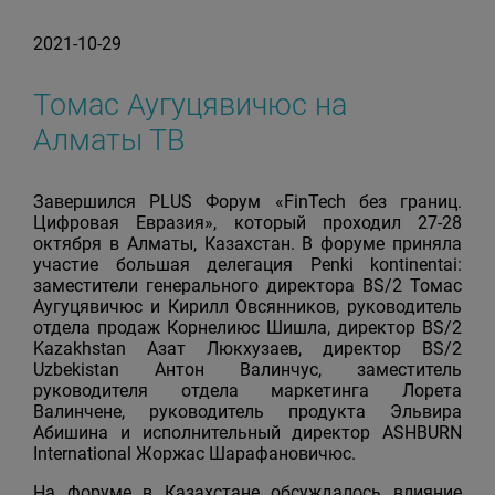
2021-10-29
Томас Аугуцявичюc на
Алматы ТВ
Завершился PLUS Форум «FinTech без границ.
Цифровая Евразия», который проходил 27-28
октября в Алматы, Казахстан. В форуме приняла
участие большая делегация Penki kontinentai:
заместители генерального директора BS/2 Томас
Аугуцявичюс и Кирилл Овсянников, руководитель
отдела продаж Корнелиюс Шишла, директор BS/2
Kazakhstan Азат Люкхузаев, директор BS/2
Uzbekistan Антон Валинчус, заместитель
руководителя отдела маркетинга Лорета
Валинчене, руководитель продукта Эльвира
Абишина и исполнительный директор ASHBURN
International Жоржас Шарафановичюс.
На форуме в Казахстане обсуждалось влияние