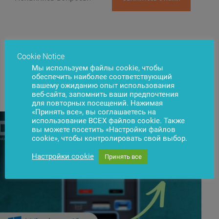
Cookie Notice
Мы используем файлы cookie, чтобы
обеспечить наиболее соответствующий
Новости
Подписаться
вашему ожиданию опыт использования
веб-сайта, запомнить ваши предпочтения
для повторных посещений. Нажимая
«Принять все», вы соглашаетесь на
использование ВСЕХ файлов cookie. Также
вы можете посетить «Настройки файлов
cookie», чтобы контролировать свой выбор.
Настройки cookie
Принять все