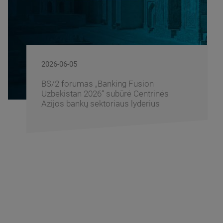
2026-06-05
BS/2 forumas „Banking Fusion
Uzbekistan 2026“ subūrė Centrinės
Azijos bankų sektoriaus lyderius