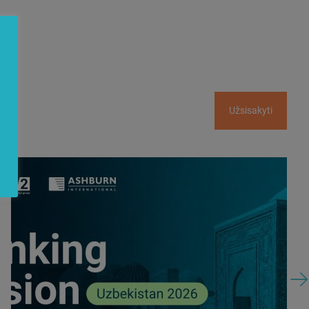
Užsisakyti