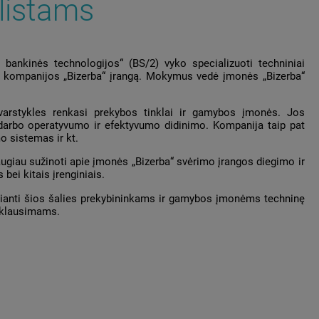
listams
bankinės technologijos“ (BS/2) vyko specializuoti techniniai
os kompanijos „Bizerba“ įrangą. Mokymus vedė įmonės „Bizerba“
svarstykles renkasi prekybos tinklai ir gamybos įmonės. Jos
ie darbo operatyvumo ir efektyvumo didinimo. Kompanija taip pat
o sistemas ir kt.
giau sužinoti apie įmonės „Bizerba“ svėrimo įrangos diegimo ir
ei kitais įrenginiais.
ekianti šios šalies prekybininkams ir gamybos įmonėms techninę
s klausimams.