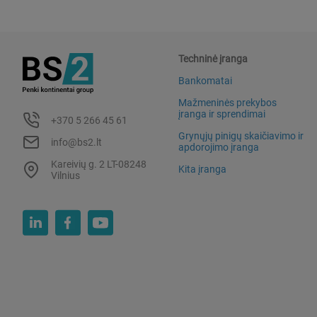
Techninė įranga
Bankomatai
Mažmeninės prekybos
įranga ir sprendimai
+370 5 266 45 61
Grynųjų pinigų skaičiavimo ir
info@bs2.lt
apdorojimo įranga
Kareivių g. 2 LT-08248
Kita įranga
Vilnius