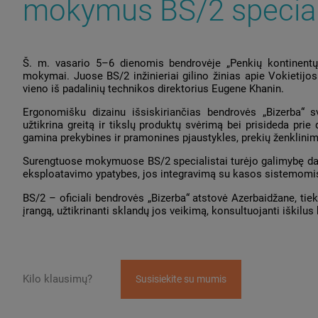
mokymus BS/2 specia
Š. m. vasario 5–6 dienomis bendrovėje „Penkių kontinentų 
mokymai. Juose BS/2 inžinieriai gilino žinias apie Vokietij
vieno iš padalinių technikos direktorius Eugene Khanin.
Ergonomišku dizainu išsiskiriančias bendrovės „Bizerba“ 
užtikrina greitą ir tikslų produktų svėrimą bei prisideda pr
gamina prekybines ir pramonines pjaustykles, prekių ženklinim
Surengtuose mokymuose BS/2 specialistai turėjo galimybę dau
eksploatavimo ypatybes, jos integravimą su kasos sistemomis b
BS/2 – oficiali bendrovės „Bizerba“ atstovė Azerbaidžane, ti
įrangą, užtikrinanti sklandų jos veikimą, konsultuojanti iškilu
Kilo klausimų?
Susisiekite su mumis