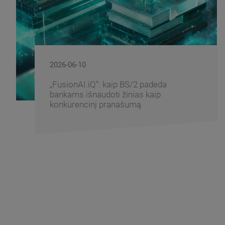
2026-06-10
„FusionAI.iQ“: kaip BS/2 padeda
bankams išnaudoti žinias kaip
konkurencinį pranašumą