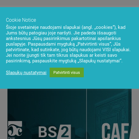
Cookie Notice
Šioje svetainėje naudojami slapukai (angl. „cookies“), kad
Jums būtų patogiau joje naršyti. Jie padeda išsaugoti
ankstesnius Jūsų pasirinkimus pakartotinai apsilankius
puslapyje. Paspausdami mygtuką „Patvirtinti visus“, Jūs
patvirtinate, kad sutinkate, jog būtų naudojami VISI slapukai.
Jei norite įjungti tik tam tikrus slapukus ar keisti savo
pasirinkimą, paspauskite mygtuką „Slapukų nustatymai“.
Slapukų nustatymai
Patvirtinti visus