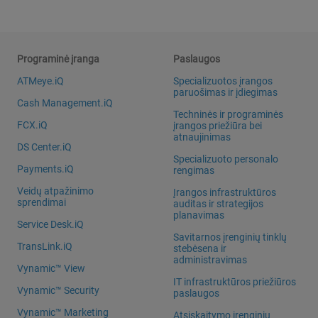
Programinė įranga
Paslaugos
ATMeye.iQ
Specializuotos įrangos
paruošimas ir įdiegimas
Cash Management.iQ
Techninės ir programinės
FCX.iQ
įrangos priežiūra bei
atnaujinimas
DS Center.iQ
Specializuoto personalo
Payments.iQ
rengimas
Veidų atpažinimo
Įrangos infrastruktūros
sprendimai
auditas ir strategijos
planavimas
Service Desk.iQ
Savitarnos įrenginių tinklų
TransLink.iQ
stebėsena ir
administravimas
Vynamic™ View
IT infrastruktūros priežiūros
Vynamic™ Security
paslaugos
Vynamic™ Marketing
Atsiskaitymo įrenginių