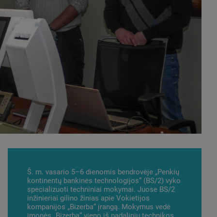
Š. m. vasario 5–6 dienomis bendrovėje „Penkių
kontinentų bankinės technologijos“ (BS/2) vyko
specializuoti techniniai mokymai. Juose BS/2
inžinieriai gilino žinias apie Vokietijos
kompanijos „Bizerba“ įrangą. Mokymus vedė
įmonės „Bizerba“ vieno iš padalinių technikos