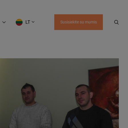
LT
Susisiekite su mumis
EN
LT
RU