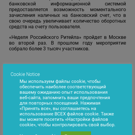
банковской информационной системой
предоставляется возможность моментального
зачисления наличных на банковский счет, что в
свою очередь увеличивает количество оборотных
средств на счету пользователя.
«Неделя Российского Ритейла» пройдет в Москве
во второй раз. В прошлом году мероприятие
собрало более 3 тысяч участников.
Cookie Notice
Появились вопросы?
Свяжитесь с нами
Мы используем файлы cookie, чтобы
обеспечить наиболее соответствующий
вашему ожиданию опыт использования
веб-сайта, запомнить ваши предпочтения
для повторных посещений. Нажимая
«Принять все», вы соглашаетесь на
использование ВСЕХ файлов cookie. Также
вы можете посетить «Настройки файлов
cookie», чтобы контролировать свой выбор.
Новости
Подписаться