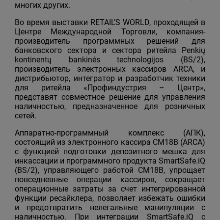
многих других.
Во время выставки RETAIL’S WORLD, проходящей в
Центре Международной Торговли, компания-
производитель программных решений для
банковского сектора и сектора ритейла Penkių
kontinentų bankinės technologijos (BS/2),
производитель электронных кассиров ARCA, и
дистрибьютор, интегратор и разработчик техники
для ритейла «Профиндустрия – Центр»,
представят совместное решение для управления
наличностью, предназначенное для розничных
сетей.
Аппаратно-программный комплекс (АПК),
состоящий из электронного кассира CM18B (ARCA)
с функцией подготовки депозитного мешка для
инкассации и программного продукта SmartSafe.iQ
(BS/2), управляющего работой СМ18В, упрощает
повседневные операции кассиров, сокращает
операционные затраты за счет интегрированной
функции ресайклера, позволяет избежать ошибки
и предотвратить нелегальные манипуляции с
наличностью. При интеграции SmartSafe.iQ с