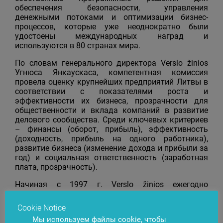
обеспечения безопасности, управления
денежными потоками и оптимизации бизнес-
процессов, которые уже неоднократно были
удостоены международных наград и
используются в 80 странах мира.
По словам генерального директора Verslo žinios
Угнюса Янкаускаса, компетентная комиссия
провела оценку крупнейших предприятий Литвы в
соответствии с показателями роста и
эффективности их бизнеса, прозрачности для
общественности и вклада компаний в развитие
делового сообщества. Среди ключевых критериев
– финансы (оборот, прибыль), эффективность
(доходность, прибыль на одного работника),
развитие бизнеса (изменение дохода и прибыли за
год) и социальная ответственность (заработная
плата, прозрачность).
Начиная с 1997 г. Verslo žinios ежегодно
составляет рейтинг Lietuvos verslo lyderiai
(«Лидеры литовского бизнеса»). В список
Cookie Notice
сильнейших предприятий попадают далеко не все
Мы используем файлы cookie, чтобы
компании, а лишь те, которые показали в