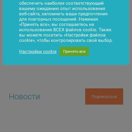
обеспечить наиболее соответствующий
минувшем году рекордные объемы продаж, имеют
вашему ожиданию опыт использования
более 20 сотрудников и выплачивают заработную
веб-сайта, запомнить ваши предпочтения
плату, превышающую среднюю по отрасли.
для повторных посещений. Нажимая
«Принять все», вы соглашаетесь на
использование ВСЕХ файлов cookie. Также
вы можете посетить «Настройки файлов
cookie», чтобы контролировать свой выбор.
Появились вопросы?
Свяжитесь с нами
Настройки cookie
Принять все
Новости
Подписаться