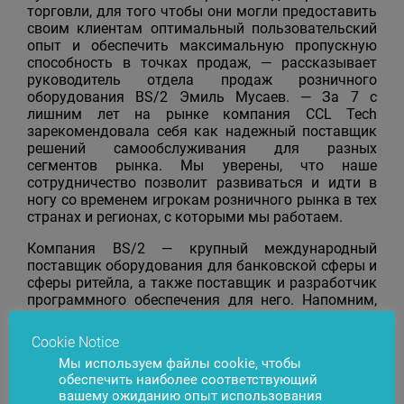
торговли, для того чтобы они могли предоставить
своим клиентам оптимальный пользовательский
опыт и обеспечить максимальную пропускную
способность в точках продаж, — рассказывает
руководитель отдела продаж розничного
оборудования BS/2 Эмиль Мусаев. — За 7 с
лишним лет на рынке компания CCL Tech
зарекомендовала себя как надежный поставщик
решений самообслуживания для разных
сегментов рынка. Мы уверены, что наше
сотрудничество позволит развиваться и идти в
ногу со временем игрокам розничного рынка в тех
странах и регионах, с которыми мы работаем.
Компания BS/2 — крупный международный
поставщик оборудования для банковской сферы и
сферы ритейла, а также поставщик и разработчик
программного обеспечения для него. Напомним,
ранее в портфолио решений для ритейла BS/2
было представлено оборудование для ритейла
Cookie Notice
ведущих мировых производителей: Diebold Nixdorf,
Мы используем файлы cookie, чтобы
Datalogic, Bizerba, Zebra и др. Теперь этот список
обеспечить наиболее соответствующий
пополнят и решения самообслуживания CCL Tech.
вашему ожиданию опыт использования