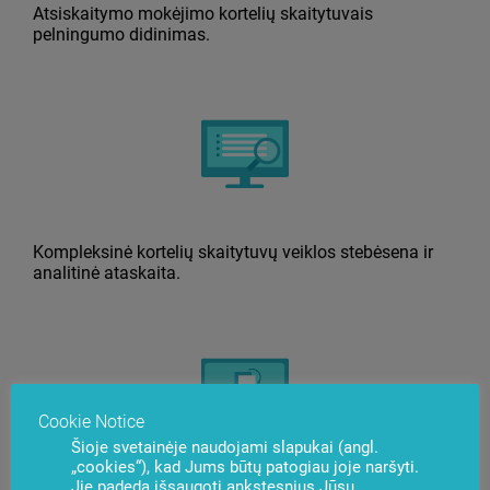
Atsiskaitymo mokėjimo kortelių skaitytuvais
pelningumo didinimas.
Kompleksinė kortelių skaitytuvų veiklos stebėsena ir
analitinė ataskaita.
Cookie Notice
Šioje svetainėje naudojami slapukai (angl.
„cookies“), kad Jums būtų patogiau joje naršyti.
Jie padeda išsaugoti ankstesnius Jūsų