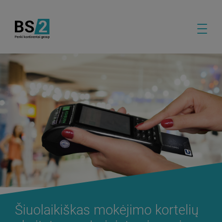
Šiuolaikiškas mokėjimo kortelių