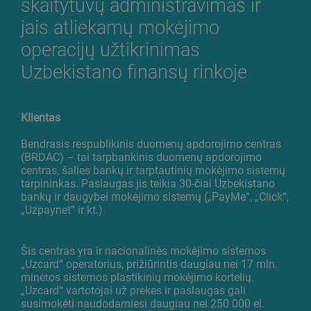
skaitytuvų administravimas ir
jais atliekamų mokėjimo
operacijų užtikrinimas
Uzbekistano finansų rinkoje
Klientas
Bendrasis respublikinis duomenų apdorojimo centras
(BRDAC) – tai tarpbankinis duomenų apdorojimo
centras, šalies bankų ir tarptautinių mokėjimo sistemų
tarpininkas. Paslaugas jis teikia 30-čiai Uzbekistano
bankų ir daugybei mokėjimo sistemų („PayMe“, „Click“,
„Uzpaynet“ ir kt.)
Šis centras yra ir nacionalinės mokėjimo sistemos
„Uzcard“ operatorius, prižiūrintis daugiau nei 17 mln.
minėtos sistemos plastikinių mokėjimo kortelių.
„Uzcard“ vartotojai už prekes ir paslaugas gali
susimokėti naudodamiesi daugiau nei 250 000 el.