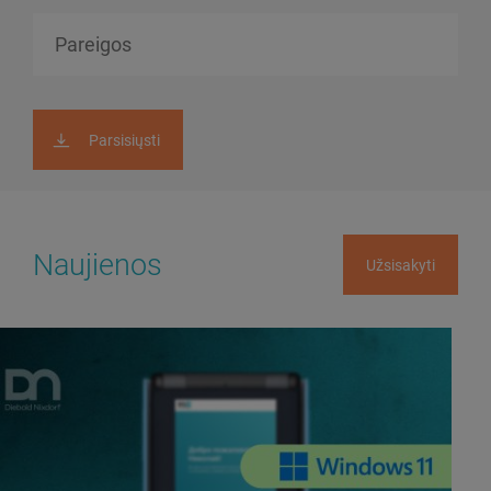
Parsisiųsti
Naujienos
Užsisakyti