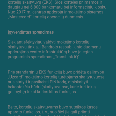
kortelių skaitytuvų (EKS). Šios kortelės priimamos ir
daugiau nei 6 800 bankomatų bei informacinių kioskų.
Nuo 2017 m. centras apdoroja ir mokėjimo sistemos
„Mastercard“ kortelių operacijų duomenis.
Įgyvendintas sprendimas
Siekiant efektyviau valdyti mokėjimo kortelių
skaitytuvų tinklą, į Bendrojo respublikinio duomenų
apdorojimo centro infrastruktūrą buvo įdiegtas
programinis sprendimas „TransLink.iQ“.
Prie standartinių EKS funkcijų buvo pridėta galimybė
„Uzcard“ mokėjimo kortelių turėtojams skaitytuvuose
nusistatyti ir pasikeisti PIN kodą, atsiskaityti
bekontakčiu būdu (skaitytuvuose, kurie turi tokią
galimybę) ir kai kurios kitos funkcijos.
Be to, kortelių skaitytuvams buvo suteiktos kasos
aparato funkcijos, t. y., nuo šiol jie gali priimti