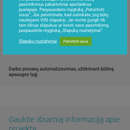
Aukšto lygio sistemos prieinamumas net apdorojant
pasirinkimus pakartotinai apsilankius
milžinišką duomenų srautą ir operatyviai atnaujinant
puslapyje. Paspausdami mygtuką „Patvirtinti
sistemą.
visus“, Jūs patvirtinate, kad sutinkate, jog būtų
naudojami VISI slapukai. Jei norite įjungti tik
tam tikrus slapukus ar keisti savo pasirinkimą,
paspauskite mygtuką „Slapukų nustatymai“.
Slapukų nustatymai
Patvirtinti visus
Darbo procesų automatizavimas, užtikrinant būtiną
apsaugos lygį.
Gaukite išsamią informaciją apie
projektą