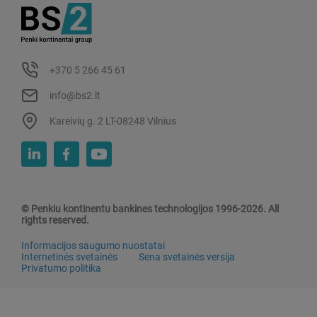
+370 5 266 45 61
info@bs2.lt
Kareivių g. 2 LT-08248 Vilnius
© Penkiu kontinentu bankines technologijos 1996-2026. All
rights reserved.
Informacijos saugumo nuostatai
Internetinės svetainės
Sena svetainės versija
Privatumo politika