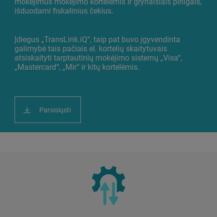
mokėjimus mokėjimo kortelėmis ir grynaisiais pinigais,
išduodami fiskalinius čekius.
Įdiegus „TransLink.iQ“, taip pat buvo įgyvendinta
galimybė tais pačiais el. kortelių skaitytuvais
atsiskaityti tarptautinių mokėjimo sistemų „Visa“,
„Mastercard“, „Mir“ ir kitų kortelėmis.
Parsisiųsti