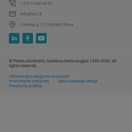
+370 5 266 45 61
info@bs2.lt
Kareivių g. 2 LT-08248 Vilnius
© Penkiu kontinentu bankines technologijos 1996-2026. All
rights reserved.
Informacijos saugumo nuostatai
Internetinės svetainės
Sena svetainės versija
Privatumo politika