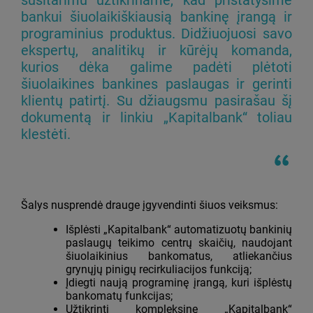
bankui šiuolaikiškiausią bankinę įrangą ir
programinius produktus. Didžiuojuosi savo
ekspertų, analitikų ir kūrėjų komanda,
kurios dėka galime padėti plėtoti
šiuolaikines bankines paslaugas ir gerinti
klientų patirtį. Su džiaugsmu pasirašau šį
dokumentą ir linkiu „Kapitalbank“ toliau
klestėti.
Šalys nusprendė drauge įgyvendinti šiuos veiksmus:
Išplėsti „Kapitalbank“ automatizuotų bankinių
paslaugų teikimo centrų skaičių, naudojant
šiuolaikinius bankomatus, atliekančius
grynųjų pinigų recirkuliacijos funkciją;
Įdiegti naują programinę įrangą, kuri išplėstų
bankomatų funkcijas;
Užtikrinti kompleksinę „Kapitalbank“