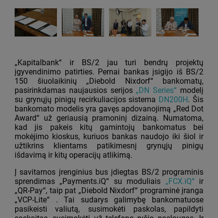
„Kapitalbank“ ir BS/2 jau turi bendrų projektų
įgyvendinimo patirties. Pernai bankas įsigijo iš BS/2
150 šiuolaikinių „Diebold Nixdorf“ bankomatų,
pasirinkdamas naujausios serijos
„DN Series“
modelį
su grynųjų pinigų recirkuliacijos sistema
DN200H
. Šis
bankomato modelis yra gavęs apdovanojimą „Red Dot
Award“ už geriausią pramoninį dizainą. Numatoma,
kad jis pakeis kitų gamintojų bankomatus bei
mokėjimo kioskus, kuriuos bankas naudojo iki šiol ir
užtikrins klientams patikimesnį grynųjų pinigų
išdavimą ir kitų operacijų atlikimą.
Į savitarnos įrenginius bus įdiegtas BS/2 programinis
sprendimas „Payments.iQ“ su moduliais
„FCX.iQ“
ir
„QR-Pay“, taip pat „Diebold Nixdorf“ programinė įranga
„VCP-Lite“ . Tai sudarys galimybę bankomatuose
pasikeisti valiutą, susimokėti paskolas, papildyti