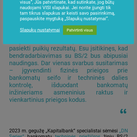
visus“, Jūs patvirtinate, kad sutinkate, jog būtų
naudojami VISI slapukai. Jei norite įjungti tik
tam tikrus slapukus ar keisti savo pasirinkimą,
paspauskite mygtuką „Slapukų nustatymai“.
Įdiegę naujus savitarnos įrenginius su
Slapukų nustatymai
Patvirtinti visus
specializuota programine įranga ir
taikydami analitines priemones, tikimės
pasiekti puikių rezultatų. Esu įsitikinęs, kad
bendradarbiavimas su BS/2 bus abipusiai
naudingas. Dar vienas svarbus susitarimas
– įgyvendinti fizinės prieigos prie
bankomatų seifo ir techninės dalies
kontrolę, išduodant bankomatų
inžinieriams asmeninius raktus ir
vienkartinius prieigos kodus.
2023 m. gegužę „Kapitalbank“ specialistai sėmėsi
„DN
Series“
bankomatų
techninės priežiūros
žinių BS/2