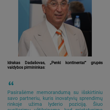
Idrakas Dadašovas, „Penki kontinentai“ grupės
valdybos pirmininkas
:
Pasirašėme memorandumą su išskirtiniu
savo partneriu, kuris inovatyvių sprendimų
rinkoje užima lyderio poziciją. Šiuo
susitarimu užtikriname, kad pristatysime