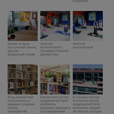
kontinentai
Одним по душе
Занятия
Занятия
настольный теннис,
калланетикой с
калланетикой
другим —
тренером Симоной
воздушный хоккей
Даумантене
Фонд библиотеки
Библиотека группы
В хорошую погоду
пополняется со
предприятий Penki
коллектив группы
времени создания
kontinentai
предприятий Penki
группы
украшена цветами и
kontinentai обедает
предприятий
произведениями
на терассе, которая