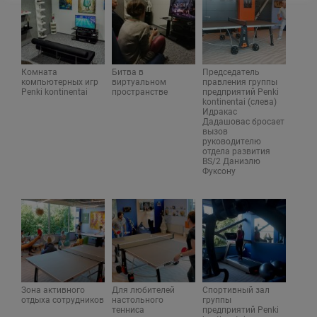
Комната
Битва в
Председатель
компьютерных игр
виртуальном
правления группы
Penki kontinentai
пространстве
предприятий Penki
kontinentai (слева)
Идракас
Дадашовас бросает
вызов
руководителю
отдела развития
BS/2 Даниэлю
Фуксону
Зона активного
Для любителей
Спортивный зал
отдыха сотрудников
настольного
группы
тенниса
предприятий Penki