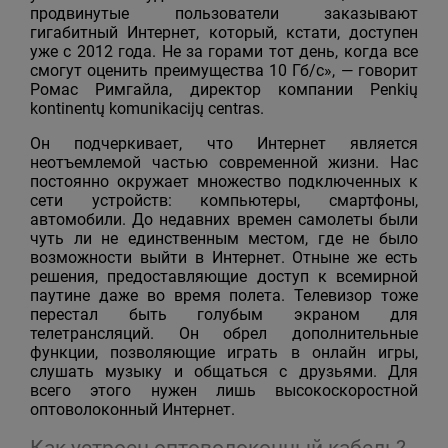
продвинутые пользователи заказывают
гигабитный Интернет, который, кстати, доступен
уже с 2012 года. Не за горами тот день, когда все
смогут оценить преимущества 10 Гб/с», — говорит
Ромас Римгайла, директор компании Penkių
kontinentų komunikacijų centras.
Он подчеркивает, что Интернет является
неотъемлемой частью современной жизни. Нас
постоянно окружает множество подключенных к
сети устройств: компьютеры, смартфоны,
автомобили. До недавних времен самолеты были
чуть ли не единственным местом, где не было
возможности выйти в Интернет. Отныне же есть
решения, предоставляющие доступ к всемирной
паутине даже во время полета. Телевизор тоже
перестал быть голубым экраном для
телетрансляций. Он обрел дополнительные
функции, позволяющие играть в онлайн игры,
слушать музыку и общаться с друзьями. Для
всего этого нужен лишь высокоскоростной
оптоволоконный Интернет.
Как устроен оптоволоконный кабель?