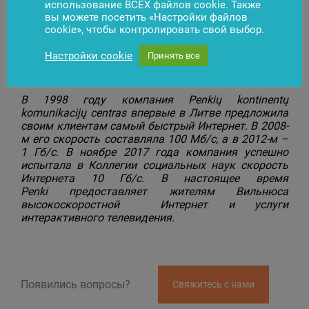
использование ВСЕХ файлов cookie. Также
Интернет, к которому может быть подключено
вы можете посетить «Настройки файлов
несколько устройств одновременно. В наши дни —
cookie», чтобы контролировать свой выбор.
это особенно актуально, ведь во многих семьях
уже не один планшет, компьютер или смартфон», —
Настройки cookie
Принять все
так о преимуществах оптоволоконного Интернета
говорит представитель Penki.
В 1998 году компания Penkių kontinentų
komunikacijų centras впервые в Литве предложила
своим клиентам самый быстрый Интернет. В 2008-
м его скорость составляла 100 Мб/с, а в 2012-м –
1 Гб/с. В ноябре 2017 года компания успешно
испытала в Коллегии социальных наук скорость
Интернета 10 Гб/с. В настоящее время
Penki
предоставляет жителям Вильнюса
высокоскоростной Интернет и услуги
интерактивного телевидения.
Появились вопросы?
Свяжитесь с нами