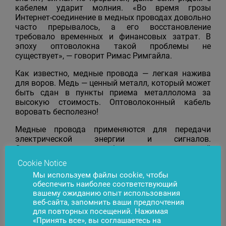
кабелем ударит молния. «Во время грозы
Интернет-соединение в медных проводах довольно
часто прерывалось, а его восстановление
требовало временных и финансовых затрат. В
эпоху оптоволокна такой проблемы не
существует», — говорит Римас Римгайла.
Как известно, медные провода — легкая нажива
для воров. Медь — ценный металл, который может
быть сдан в пункты приема металлолома за
высокую стоимость. Оптоволоконный кабель
воровать бесполезно!
Медные провода применяются для передачи
электрической энергии и сигналов.
Оптоволоконные же кабели передают световой
поток и обеспечивают большую пропускную
Cookie Notice
способность: до 10 Гб/с и выше. Данные
Мы используем файлы cookie, чтобы
показатели выше, чем у медных кабелей.
обеспечить наиболее соответствующий
Оптоволокно передает информацию с большей
вашему ожиданию опыт использования
скоростью и на более дальние расстояния.
веб-сайта, запомнить ваши предпочтения
для повторных посещений. Нажимая
«Проще говоря, благодаря оптоволокну мы
«Принять все», вы соглашаетесь на
получаем высокоскоростной и стабильный