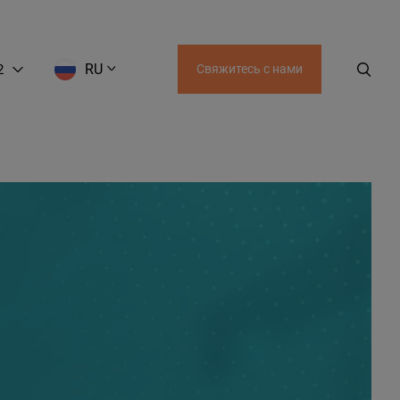
RU
2
Свяжитесь с нами
EN
LT
RU