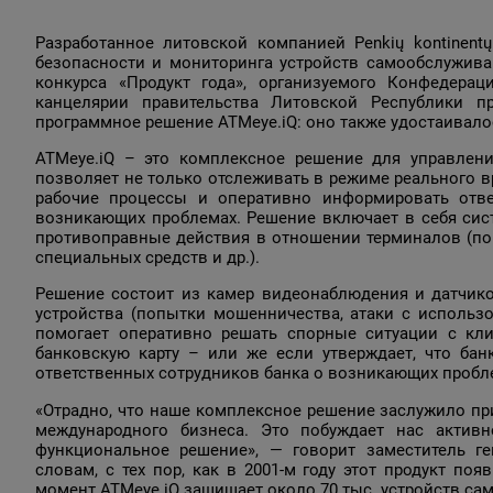
Разработанное литовской компанией Penkių kontinentų
безопасности и мониторинга устройств самообслужив
конкурса «Продукт года», организуемого Конфедер
канцелярии правительства Литовской Республики п
программное решение ATMeye.iQ: оно также удостаивалос
ATMeye.iQ – это комплексное решение для управлени
позволяет не только отслеживать в режиме реального в
рабочие процессы и оперативно информировать отве
возникающих проблемах. Решение включает в себя сис
противоправные действия в отношении терминалов (по
специальных средств и др.).
Решение состоит из камер видеонаблюдения и датчико
устройства (попытки мошенничества, атаки с использов
помогает оперативно решать спорные ситуации с кли
банковскую карту – или же если утверждает, что ба
ответственных сотрудников банка о возникающих пробл
«Отрадно, что наше комплексное решение заслужило при
международного бизнеса. Это побуждает нас актив
функциональное решение», — говорит заместитель ге
словам, с тех пор, как в 2001-м году этот продукт по
момент ATMeye.iQ защищает около 70 тыс. устройств сам