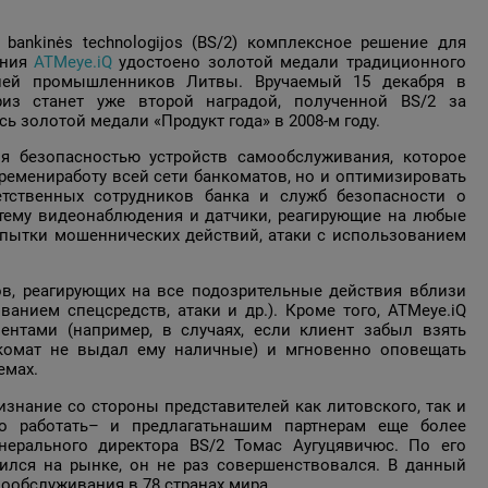
 bankinės technologijos (BS/2) комплексное решение для
ания
ATMeye.iQ
удостоено золотой медали традиционного
ацией промышленников Литвы. Вручаемый 15 декабря в
риз станет уже второй наградой, полученной BS/2 за
ь золотой медали «Продукт года» в 2008-м году.
я безопасностью устройств самообслуживания, которое
ремениработу всей сети банкоматов, но и оптимизировать
тственных сотрудников банка и служб безопасности о
тему видеонаблюдения и датчики, реагирующие на любые
пытки мошеннических действий, атаки с использованием
в, реагирующих на все подозрительные действия вблизи
анием спецсредств, атаки и др.). Кроме того, АТМеуе.iQ
ентами (например, в случаях, если клиент забыл взять
нкомат не выдал ему наличные) и мгновенно оповещать
емах.
знание со стороны представителей как литовского, так и
но работать– и предлагатьнашим партнерам еще более
нерального директора BS/2 Томас Аугуцявичюс. По его
явился на рынке, он не раз совершенствовался. В данный
ообслуживания в 78 странах мира.