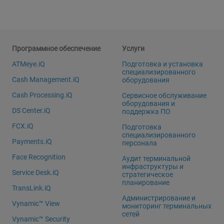
Программное обеспечение
Услуги
ATMeye.iQ
Подготовка и установка
специализированного
Cash Management.iQ
оборудования
Cash Processing.iQ
Сервисное обслуживание
оборудования и
DS Center.iQ
поддержка ПО
FCX.iQ
Подготовка
специализированного
Payments.iQ
персонала
Face Recognition
Аудит терминальной
инфраструктуры и
Service Desk.iQ
стратегическое
планирование
TransLink.iQ
Администрирование и
Vynamic™ View
мониторинг терминальных
сетей
Vynamic™ Security