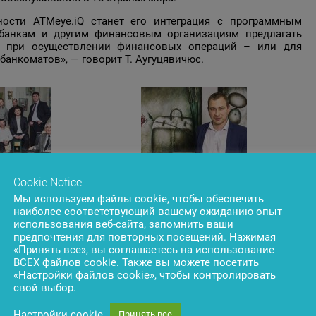
сти ATMeye.iQ станет его интеграция с
программным
 банкам и другим финансовым организациям предлагать
и при осуществлении финансовых операций – или для
анкоматов», — говорит Т. Аугуцявичюс.
Cookie Notice
Мы используем файлы cookie, чтобы обеспечить
Заместитель генерального директора BS/2
наиболее соответствующий вашему ожиданию опыт
Томас Аугуцявичюс
использования веб-сайта, запомнить ваши
предпочтения для повторных посещений. Нажимая
«Принять все», вы соглашаетесь на использование
ВСЕХ файлов cookie. Также вы можете посетить
«Настройки файлов cookie», чтобы контролировать
свой выбор.
Настройки cookie
Принять все