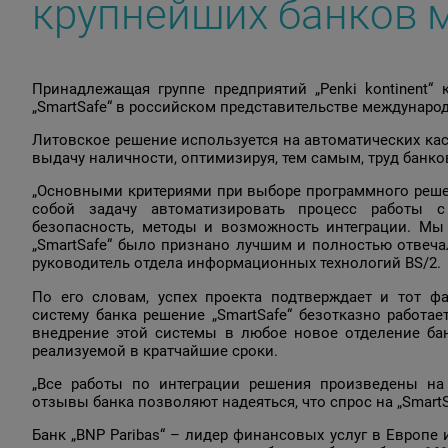
крупнейших банков 
Принадлежащая группе предприятий „Penki kontinent
„SmartSafe“ в российском представительстве международ
Литовское решение используется на автоматических ка
выдачу наличности, оптимизируя, тем самым, труд банко
„Основными критериями при выборе программного решен
собой задачу автоматизировать процесс работы с
безопасность, методы и возможность интеграции. Мы
„SmartSafe“ было признано лучшим и полностью отвеча
руководитель отдела информационных технологий BS/2.
По его словам, успех проекта подтверждает и тот ф
систему банка решение „SmartSafe“ безотказно работа
внедрение этой системы в любое новое отделение бан
реализуемой в кратчайшие сроки.
„Все работы по интеграции решения произведены на
отзывы банка позволяют надеяться, что спрос на „SmartSa
Банк „BNP Paribas“ – лидер финансовых услуг в Европе 