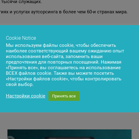
1 тысячи служащих.
ях и услугах аутсорсинга в более чем 60-и странах мира.
Cookie Notice
Мы используем файлы cookie, чтобы обеспечить
наиболее соответствующий вашему ожиданию опыт
использования веб-сайта, запомнить ваши
предпочтения для повторных посещений. Нажимая
«Принять все», вы соглашаетесь на использование
ВСЕХ файлов cookie. Также вы можете посетить
«Настройки файлов cookie», чтобы контролировать
свой выбор.
Настройки cookie
Принять все