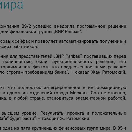
мира
“ компания BS/2 успешно внедрила программное решение
ной финансовой группы „BNP Paribas“.
ссовых сейфах и позволяет автоматизировать получение и
вских работников.
ия для представителей „BNP Paribas“, поставивших перед
 наличностью, были функциональность решения, его
 гордимся тем фактом, что предложенное нами решение
ло строгим требованиям банка“, – сказал Жан Ратомский,
акт, что полностью интегрированное в информационную
ет в одном из отделений города Москвы. Соответственно,
ка, в любой стране, становиться элементарной работой,
 высшем уровне. Результаты проекта и положительные
fe“ будет расти“, – говорит Ж. Ратомский.
и одна из пяти крупнейших финансовых групп мира. В 85-и