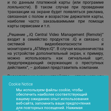
и по данным платежной карты (или программе
лояльности). В таком случае при проведении
транзакции на экране будет появляться реклама,
связанная с полом и возрастом держателя карты,
наиболее часто заказываемыми при помощи
карты сервисами и т.п.
„Решение „.iQ Central Video Management (Remote)“
входит в семейство продуктов .iQ и связано с
системой видеобезопасности и
мониторинга „ATMeye.iQ“. В случае мошенничества
на устройстве дополнительный экран, к примеру,
можно использовать как сигнальный щит,
предупреждающий окружающих о преступных
действиях“, – добавил представитель компании.
Видеопоток на экран устройства – отдельного или
на устройства всей сети – можно запустить как с
Cookie Notice
сервера компании, так и из Интернета. При этом
Мы используем файлы cookie, чтобы
постоянно накапливается статистика о
обеспечить наиболее соответствующий
демонстрируемых видеосюжетах – количество и
вашему ожиданию опыт использования
время показов, др.
веб-сайта, запомнить ваши предпочтения
для повторных посещений. Нажимая
Дистанционно управлять системой „.iQ Central