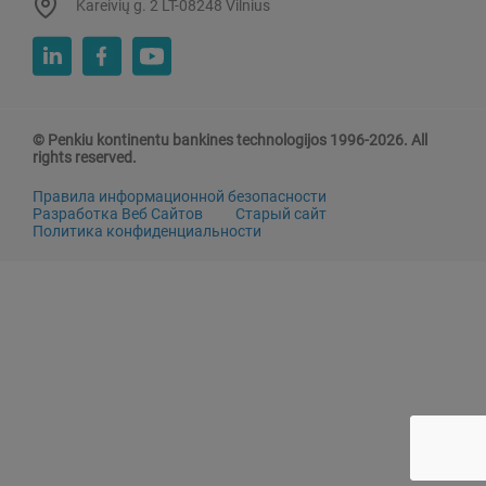
Kareivių g. 2 LT-08248 Vilnius
© Penkiu kontinentu bankines technologijos 1996-2026. All
rights reserved.
Правила информационной безопасности
Разработка Веб Сайтов
Старый сайт
Политика конфиденциальности