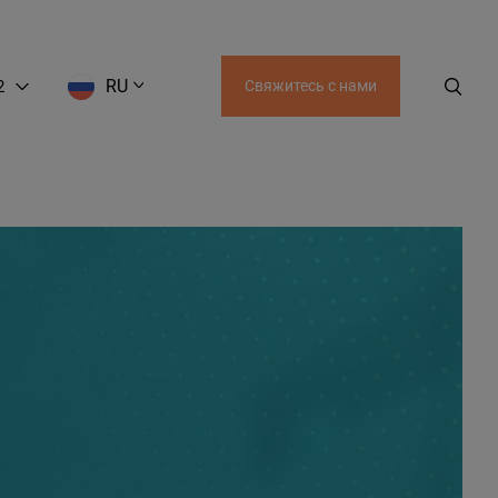
RU
2
Свяжитесь с нами
EN
LT
RU