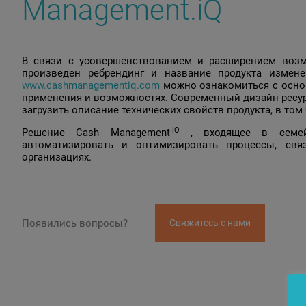
Management.iQ
В связи с усовершенствованием и расширением возмо
произведен ребрендинг и название продукта измен
www.cashmanagementiq.com
можно ознакомиться с основ
применения и возможностях. Современный дизайн ресу
загрузить описание технических свойств продукта, в том
.iQ
Решение Cash Management
, входящее в семейст
автоматизировать и оптимизировать процессы, св
организациях.
Появились вопросы?
Свяжитесь с нами