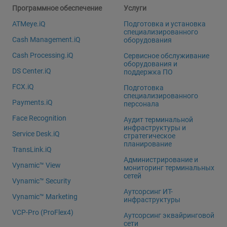
Программное обеспечение
Услуги
ATMeye.iQ
Подготовка и установка
специализированного
Cash Management.iQ
оборудования
Cash Processing.iQ
Сервисное обслуживание
оборудования и
DS Center.iQ
поддержка ПО
FCX.iQ
Подготовка
специализированного
Payments.iQ
персонала
Face Recognition
Аудит терминальной
инфраструктуры и
Service Desk.iQ
стратегическое
планирование
TransLink.iQ
Администрирование и
Vynamic™ View
мониторинг терминальных
сетей
Vynamic™ Security
Аутсорсинг ИТ-
Vynamic™ Marketing
инфраструктуры
VCP-Pro (ProFlex4)
Аутсорсинг эквайринговой
сети