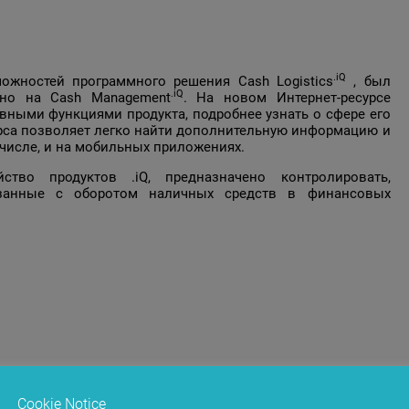
.iQ
жностей программного решения Cash Logistics
, был
.iQ
ено на Cash Management
.
На новом Интернет-ресурсе
ными функциями продукта, подробнее узнать о сфере его
рса позволяет легко найти дополнительную информацию и
 числе, и на мобильных приложениях.
во продуктов .iQ, предназначено контролировать,
язанные с оборотом наличных средств в финансовых
Cookie Notice