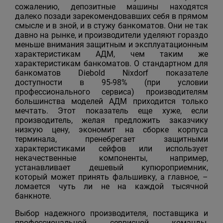
сожалению, депозитные машины находятся
далеко позади зарекомендовавших себя в прямом
смысле и в зной, и в стужу банкоматов. Они не так
давно на рынке, и производители уделяют гораздо
меньше внимания защитным и эксплуатационным
характеристикам АДМ, чем таким же
характеристикам банкоматов. О стандартном для
банкоматов Diebold Nixdorf показателе
доступности в 95-98% (при условии
профессионального сервиса) производителям
большинства моделей АДМ приходится только
мечтать. Этот показатель еще хуже, если
производитель, желая предложить заказчику
низкую цену, экономит на сборке корпуса
терминала, пренебрегает защитными
характеристиками сейфов или использует
некачественные компоненты, например,
устанавливает дешевый купюроприемник,
который может принять фальшивку, а главное, –
ломается чуть ли не на каждой тысячной
банкноте.
Выбор надежного производителя, поставщика и
профессиональной сервисной команды,