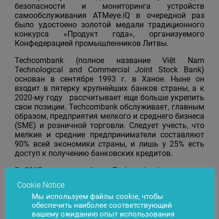
безопасности и мониторинга устройств
самообслуживания ATMeye.iQ в очередной раз
было удостоено золотой медали традиционного
конкурса «Продукт года», организуемого
Конфедерацией промышленников Литвы.
Techcombank (полное название Việt Nam
Technological and Commercial Joint Stock Bank)
основан в сентябре 1993 г. в Ханое. Ныне он
входит в пятерку крупнейших банков страны, а к
2020-му году рассчитывает еще больше укрепить
свои позиции. Techcombank обслуживает, главным
образом, предприятия мелкого и среднего бизнеса
(SME) и розничной торговли. Следует учесть, что
мелкие и средние предприниматели составляют
90% всей экономики страны, и лишь у 25% есть
доступ к получению банковских кредитов.
В 2017-м году прибыль Techcombank составила
более VNĐ8 трлн ($352 млн до выплаты налогов),
Cookie Notice
продемонстрировав удвоение прибыли уже третий
Мы используем файлы cookie, чтобы
год подряд, при этом каждый работник банка
обеспечить наиболее соответствующий
принес предприятию VNĐ1 млрд чистой прибыли.
вашему ожиданию опыт использования