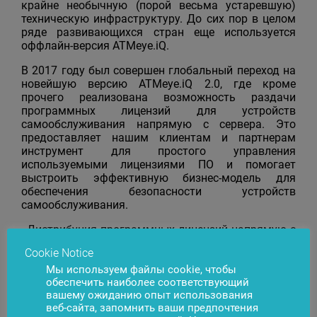
крайне необычную (порой весьма устаревшую)
техническую инфраструктуру. До сих пор в целом
ряде развивающихся стран еще используется
оффлайн-версия ATMeye.iQ.
В 2017 году был совершен глобальный переход на
новейшую версию ATMeye.iQ 2.0, где кроме
прочего реализована возможность раздачи
программных лицензий для устройств
самообслуживания напрямую с сервера. Это
предоставляет нашим клиентам и партнерам
инструмент для простого управления
используемыми лицензиями ПО и помогает
выстроить эффективную бизнес-модель для
обеспечения безопасности устройств
самообслуживания.
«Дистрибуция программных лицензий напрямую с
сервера – это то, что мы давно хотели
Cookie Notice
реализовать для ATMeye.iQ. Мы уверены, что эта
Мы используем файлы cookie, чтобы
разработка сделает взаимоотношения
обеспечить наиболее соответствующий
поставщика ПО и клиента абсолютно
вашему ожиданию опыт использования
прозрачными. На данный момент можно
веб-сайта, запомнить ваши предпочтения
констатировать, что мы только в начале пути: у