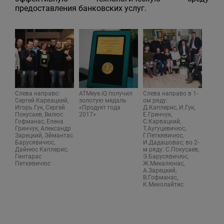
предоставления банковских услуг.
Слева направо:
ATMeye.iQ получил
Слева направо в 1-
Сергей Карвацкий,
золотую медаль
ом ряду:
Игорь Гук, Сергей
«Продукт года
Д.Каплерис, И.Гук,
Покусаев, Вилюс
2017»
Е.Гринчук,
Гофманас, Елена
С.Карвацкий,
Гринчук, Александр
Т.Аугуцевичюс,
Зарецкий, Эймантас
Г.Петкявичюс,
Барусявичюс,
И.Дадашовас; во 2-
Дайнюс Каплерис,
м ряду: С.Покусаев,
Гинтарас
Э.Барусявичюс,
Петкявичюс
Ж.Микалюнас,
А.Зарецкий,
В.Гофманас,
К.Миколайтис