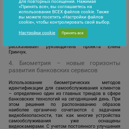
для повторных посещений. Нажимая
нас есть целый список идей, относящихся к
«Принять все», вы соглашаетесь на
регулированию лицензионной политики,
использование ВСЕХ файлов cookie. Также
большинство из которых уже взято в разработку.
вы можете посетить «Настройки файлов
Сейчас самое главное – донести важность этого
cookie», чтобы контролировать свой выбор.
функционала до наших партнеров, ведь он
позволит им более эффективно управлять
Настройки cookie
Принять все
поставленным программным обеспечением и
сократит расходы на использование решения», —
рассказывает руководитель проекта Елена
Гринчук.
4. Биометрия – новые горизонты
развития банковских сервисов
Использование биометрических методов
идентификации для самообслуживания клиентов
– определенно один из главных трендов в сфере
банковских технологий на сегодняшний день. При
этом решения по распознаванию образов
наиболее органично сочетаются с задачами
видеобезопасности, так как многие устройства
самообслуживания уже оснащены
видеокамерами. С учетом постоянного улучшения