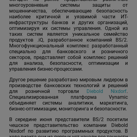
многоуровневые системы защиты от
мошенничества, обеспечивающие безопасность
наиболее критичной и уязвимой части ИТ-
инфраструктуры банков и других организаций,
оптимизируя их системы управления. Одной из
таких систем является уникальное семейство
продуктов .iQ, разработанное компанией BS/2.
Многофункциональный комплекс разработанный
специально для банковского и розничного
секторов, представляет собой комплекс решений
для анализа, безопасности, оптимизации и
управления бизнес-процессами.
Другое решение разработано мировым лидером в
производстве банковских технологий и решений
для розничной торговли
Diebold Nixdorf
.
Cпециализированная платформа Vynamic
объединяет системы аналитики, маркетинга,
бизнес-оптимизации, мониторинга и безопасности.
В середине июня представители BS/2 посетили
чешское представительство компании Diebold
Nixdorf по развитию программных продуктов. В
ходе визита они из первых уст узнали все тонкости