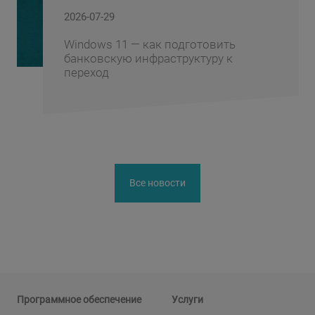
2026-06-10
к подготовить
FusionAI.iQ: как 
аструктуру к
корпоративные з
конкурентное пр
Все новости
Программное обеспечение
Услуги