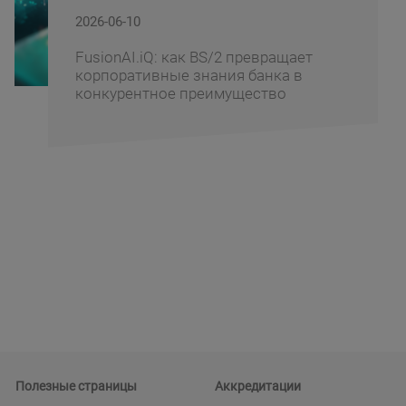
2026-06-09
BS/2 превращает
BS/2 отметила бан
нания банка в
вклад в развитие
еимущество
банкинга и иннова
Fusion Uzbekistan 
Полезные страницы
Аккредитации