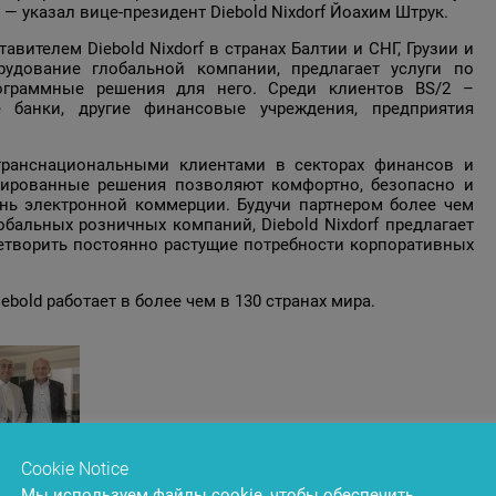
— указал вице-президент Diebold Nixdorf Йоахим Штрук.
вителем Diebold Nixdorf в странах Балтии и СНГ, Грузии и
рудование глобальной компании, предлагает услуги по
рограммные решения для него. Среди клиентов BS/2 –
е банки, другие финансовые учреждения, предприятия
 транснациональными клиентами в секторах финансов и
зированные решения позволяют комфортно, безопасно и
нь электронной коммерции. Будучи партнером более чем
бальных розничных компаний, Diebold Nixdorf предлагает
етворить постоянно растущие потребности корпоративных
bold работает в более чем в 130 странах мира.
Cookie Notice
Мы используем файлы cookie, чтобы обеспечить