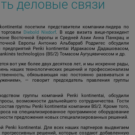
ть деловые связи
ontinentai посетили представители компании-лидера по
й торговли
Diebold Nixdorf
. В ходе визита вице-президент
ионе Восточной Европы и Средней Азии Анна Панкрац и
точной Европы Антонио Альбарраб Родригес обсудили
 предприятий Penki kontinentai Идракасом Дадашовасом,
ankinės technologijos (BS/2) Томасом Аугуцявичюсом и др.
ется вот уже более двух десятков лет, и мы искренне рады,
вень наших технологических решений и профессионализм
тственность, обязывающая нас постоянно развиваться и
ужением», — говорит председатель правления группы
водством группы компаний Penki kontinentai, обсудили
опросы, возможности дальнейшего сотрудничества. Гости
став группы Penki kontinentai компании BS/2. Кроме того,
спроса на специализированное программное оборудование
ожности предложения новых специализированных решений.
 Penki kontinentai. Для всех наших партнеров выдвигаем
х прогрессивных решений, которые создают добавленную