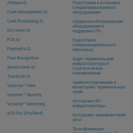
ATMeye.iQ
Подготовка и установка
специализированного
Cash Management.iQ
оборудования
Cash Processing.iQ
Сервисное обслуживание
оборудования и
DS Center.iQ
поддержка ПО
FCX.iQ
Подготовка
специализированного
Payments.iQ
персонала
Face Recognition
Аудит терминальной
инфраструктуры и
Service Desk.iQ
стратегическое
планирование
TransLink.iQ
Администрирование и
Vynamic™ View
мониторинг терминальных
сетей
Vynamic™ Security
Аутсорсинг ИТ-
Vynamic™ Marketing
инфраструктуры
VCP-Pro (ProFlex4)
Аутсорсинг эквайринговой
сети
Трансформация