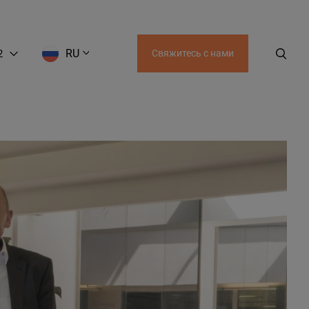
RU
2
Свяжитесь с нами
EN
LT
RU