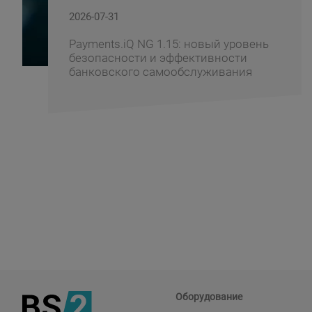
2026-07-29
1.15: новый уровень
Windows 11 — ка
и эффективности
банковскую инфр
амообслуживания
переход
Оборудование