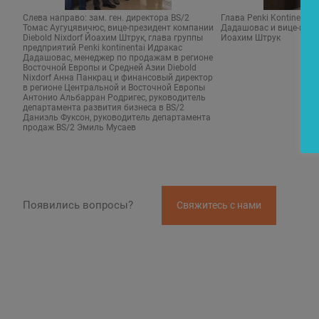
Слева направо: зам. ген. директора BS/2
Глава Penki Kontinentai
Томас Аугуцявичюс, вице-президент компании
Дадашовас и вице-прези
Diebold Nixdorf Йоахим Штрук, глава группы
Иоахим Штрук
предприятий Penki kontinentai Идракас
Дадашовас, менеджер по продажам в регионе
Восточной Европы и Средней Азии Diebold
Nixdorf Анна Панкрац и финансовый директор
в регионе Центральной и Восточной Европы
Антонио Альбарран Родригес, руководитель
департамента развития бизнеса в BS/2
Даниэль Фуксон, руководитель департамента
продаж BS/2 Эмиль Мусаев
Появились вопросы?
Свяжитесь с нами