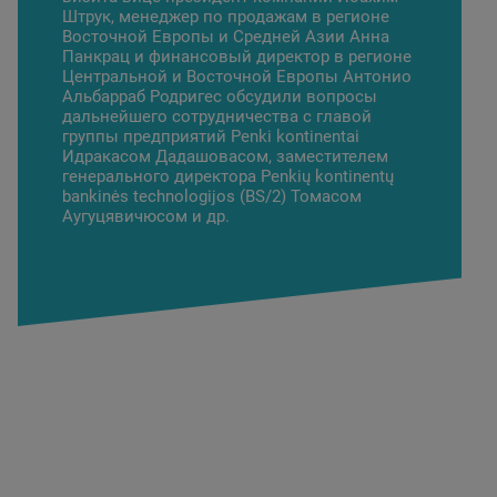
Штрук, менеджер по продажам в регионе
Восточной Европы и Средней Азии Анна
Панкрац и финансовый директор в регионе
Центральной и Восточной Европы Антонио
Альбарраб Родригес обсудили вопросы
дальнейшего сотрудничества с главой
группы предприятий Penki kontinentai
Идракасом Дадашовасом, заместителем
генерального директора Penkių kontinentų
bankinės technologijos (BS/2) Томасом
Аугуцявичюсом и др.