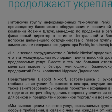
продолжают укрепля
Литовскую группу информационных технологий Penki k
производству банковского оборудования и рознично
компании Йоахим Штрук, менеджер по продажам в рег
финансовый директор в регионе Центральной и Вос
вопросы дальнейшего сотрудничества с главой группы
заместителем генерального директора Penkių kontinentų b
«Наше тесное сотрудничество с Diebold Nixdorf продолжа
что эта международная корпорация ценит высокий уро
предлагаемых услуг. Вместе с тем это большая отве
меняться вместе с быстро меняющимся бизнес-окр
предприятий Penki kontinentai Идракас Дадашовас.
Представители Diebold Nixdorf, встретившись с руко
глобальные актуалии банковского сектора, текущие в
также заинтересовались новыми проектами входящей в со
в ходе этих встреч обсуждались вопросы увеличения 
для банков и предприятий розничной торговли и возм
«Мы высоко ценим качество услуг, оказываемых группой
особые требования, в связи с чем мы ожидаем от ни