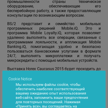
промышленности страны техническое
оборудование, обеспечивающее его
бесперебойную работу, а также предоставляющее
консультации по возникающим вопросам.
BS/2 представит и семейство мобильных
программных решений Mobile.iQ. Это и
программа Mobile Loyalty.iQ, которая позволяет
удаленно выполнять все операции, связанные с
программами лояльности, и аппликация Mobile
Banking.iQ, помогающая удобно и безопасно
пользоваться банковскими услугами в формате
24/7, выполнять микроплатежи и получать
микрокредиты с помощью мобильных устройств.
Выставка Horex Caucasus 2015 будет проходить до
4 апреля. Более подробную информацию о
выставке вы найдете на сайте
www.horex.az
.
Cookie Notice
Мы используем файлы cookie, чтобы
обеспечить наиболее соответствующий
вашему ожиданию опыт использования
веб-сайта, запомнить ваши предпочтения
Появились вопросы?
Свяжитесь с нами
для повторных посещений. Нажимая
«Принять все», вы соглашаетесь на