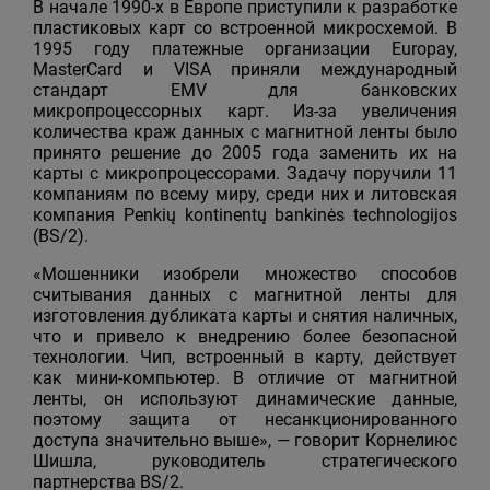
В начале 1990-х в Европе приступили к разработке
пластиковых карт со встроенной микросхемой. В
1995 году платежные организации Europay,
MasterCard и VISA приняли международный
стандарт EMV для банковских
микропроцессорных карт. Из-за увеличения
количества краж данных с магнитной ленты было
принято решение до 2005 года заменить их на
карты с микропроцессорами. Задачу поручили 11
компаниям по всему миру, среди них и литовская
компания Penkių kontinentų bankinės technologijos
(BS/2).
«Мошенники изобрели множество способов
считывания данных с магнитной ленты для
изготовления дубликата карты и снятия наличных,
что и привело к внедрению более безопасной
технологии. Чип, встроенный в карту, действует
как мини-компьютер. В отличие от магнитной
ленты, он используют динамические данные,
поэтому защита от несанкционированного
доступа значительно выше», — говорит Корнелиюс
Шишла, руководитель стратегического
партнерства BS/2.