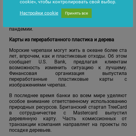
осуществляться еще быстрее, ведь вместо ПИН-
cookie», чтобы контролировать свой выбор.
кода достаточно будет просто прикоснуться к
дактилоскопическому сенсору. Физический
Настройки cookie
Принять все
контакт с клавиатурой платежного терминала
исключен, что опять же актуально в условиях
пандемии.
Карты из переработанного пластика и дерева
Морские черепахи могут жить в океане более ста
лет, впрочем, как и пластиковые отходы. Об этом
сообщает U.S. Bank, предлагая клиентам
возможность изменить ситуацию к лучшему.
Финансовая организация выпустила
переработанные пластиковые карты с
изображениями черепах.
В последнее время банки во всем мире уделяют
особое внимание ответственному использованию
природных ресурсов. Британский стартап TreeCard
в сотрудничестве с Mastercard выпустил
деревянную карту. Часть комиссионных от
транзакции компания направляет на проекты по
посадке деревьев.