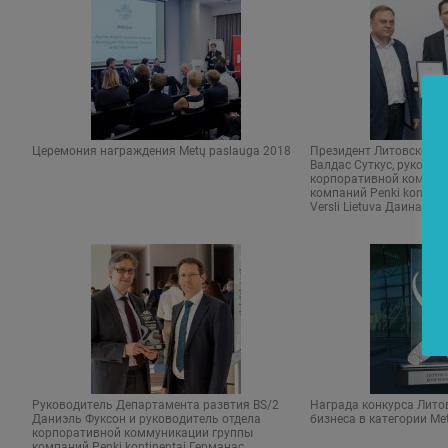
Церемония награждения Metų paslauga 2018
Президент Литовской к
Валдас Cуткус, руковод
корпоративной коммун
компаний Penki kontinen
Versli Lietuva Даина Кл
Руководитель Департамента развтия BS/2
Награда конкурса Лито
Даниэль Фуксон и руководитель отдела
бизнеса в категории Me
корпоративной коммуникации группы
компаний Penki kontinentai Германас