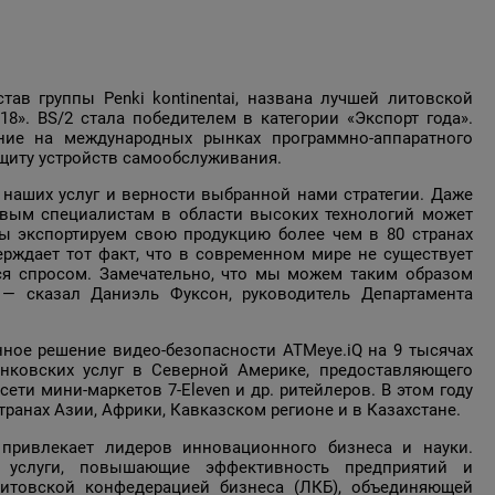
тав группы Penki kontinentai, названа лучшей литовской
18». BS/2 стала победителем в категории «Экспорт года».
ие на международных рынках программно-аппаратного
ащиту устройств самообслуживания.
 наших услуг и верности выбранной нами стратегии. Даже
ливым специалистам в области высоких технологий может
ы экспортируем свою продукцию более чем в 80 странах
ерждает тот факт, что в современном мире не существует
тся спросом. Замечательно, что мы можем таким образом
— сказал Даниэль Фуксон, руководитель Департамента
ное решение видео-безопасности ATMeye.iQ на 9 тысячах
нковских услуг в Северной Америке, предоставляющего
ти мини-маркетов 7-Eleven и др. ритейлеров. В этом году
транах Азии, Африки, Кавказском регионе и в Казахстане.
) привлекает лидеров инновационного бизнеса и науки.
и услуги, повышающие эффективность предприятий и
Литовской конфедерацией бизнеса (ЛКБ), объединяющей