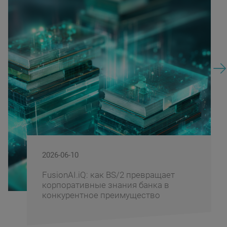
2026-06-09
BS/2 отметила банки-партнёры за
вклад в развитие цифрового
банкинга и инноваций на Banking
Fusion Uzbekistan 2026