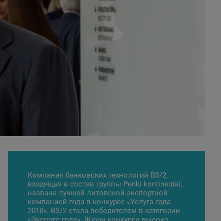
Компания банковских технологий BS/2,
входящая в состав группы Penki kontinentai,
названа лучшей литовской экспортной
компанией года в конкурсе «Услуга года
2018». BS/2 стала победителем в категории
«Экспорт года». Жюри конкурса высоко