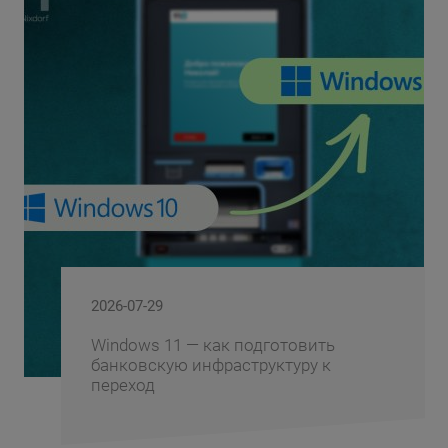
2026-06-10
FusionAI.iQ: как BS/2 превращает
корпоративные знания банка в
конкурентное преимущество