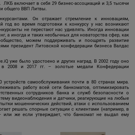
 ЛКБ включает в себя 29 бизнес-ассоциаций и 3,5 тысячи
ти общего ВВП Литвы.
онкурсантами. Он отражает стремление к инновациям,
й год во время подготовки к конкурсу у нас возникают
онкурсанты не перестают нас удивлять. Иногда инновации
нг, а иногда и таких необычных для новаторства сфер, как
сообщество, можем поддерживать и поощрять развитие
иями президент Литовской конфедерации бизнеса Валдас
iQ уже было удостоено и других наград. В 2002 году оно
n, в 2008 и 2017 гг. – золотые медали Конфедерации
0 устройств самообслуживания почти в 80 странах мира.
леживать работу всей сети банкоматов, оптимизировать
тственных сотрудников банка и служб безопасности о
стему видеонаблюдения и датчики, реагирующие на любые
пытки мошеннических действий, атаки с использованием
могает решать спорные ситуации с клиентами (например, в
 – или же если утверждает, что банкомат не выдал ему