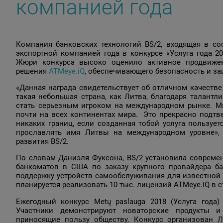
компанией года
Компания банковских технологий BS/2, входящая в сос
экспортной компанией года в конкурсе «Услуга года 20
Жюри конкурса высоко оценило активное продвижен
решения
АТМеуе.iQ
, обеспечивающего безопасность и з
«Данная награда свидетельствует об отличном качестве
такая небольшая страна, как Литва, благодаря талант
стать серьезным игроком на международном рынке. М
почти на всех континентах мира. Это прекрасно подтв
никаких границ, если созданная тобой услуга пользуе
прославлять имя Литвы на международном уровне», 
развития BS/2.
По словам Даниэля Фуксона, BS/2 установила современ
банкоматов в США по заказу крупного провайдера ба
поддержку устройств самообслуживания для известной се
планируется реализовать 10 тыс. лицензий ATMeye.iQ в с
Ежегодный конкурс Metų paslauga 2018 (Услуга года
Участники демонстрируют новаторские продукты 
приносящие пользу обществу. Конкурс организован 