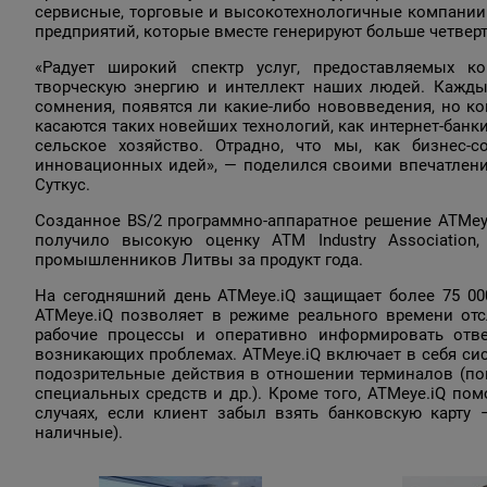
сервисные, торговые и высокотехнологичные компании.
предприятий, которые вместе генерируют больше четвер
«Радует широкий спектр услуг, предоставляемых к
творческую энергию и интеллект наших людей. Кажды
сомнения, появятся ли какие-либо нововведения, но к
касаются таких новейших технологий, как интернет-банки
сельское хозяйство. Отрадно, что мы, как бизнес-
инновационных идей», — поделился своими впечатлен
Суткус.
Созданное BS/2 программно-аппаратное решение АТМеуе.
получило высокую оценку ATM Industry Associatio
промышленников Литвы за продукт года.
На сегодняшний день АТМеуе.iQ защищает более 75 00
АТМеуе.iQ позволяет в режиме реального времени отс
рабочие процессы и оперативно информировать отве
возникающих проблемах. АТМеуе.iQ включает в себя си
подозрительные действия в отношении терминалов (по
специальных средств и др.). Кроме того, АТМеуе.iQ по
случаях, если клиент забыл взять банковскую карту
наличные).