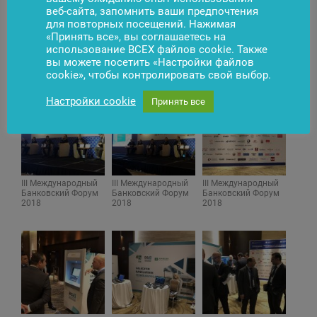
представивший на форуме доклад «Переосмысляя
веб-сайта, запомнить ваши предпочтения
роль банкоматов в качестве канала
для повторных посещений. Нажимая
взаимодействия с клиентами». – Банкам нужно
«Принять все», вы соглашаетесь на
готовое решение для бизнеса, повышающее
использование ВСЕХ файлов cookie. Также
вы можете посетить «Настройки файлов
лояльность их клиентов».
cookie», чтобы контролировать свой выбор.
Настройки cookie
Принять все
III Международный
III Международный
III Международный
Банковский Форум
Банковский Форум
Банковский Форум
2018
2018
2018