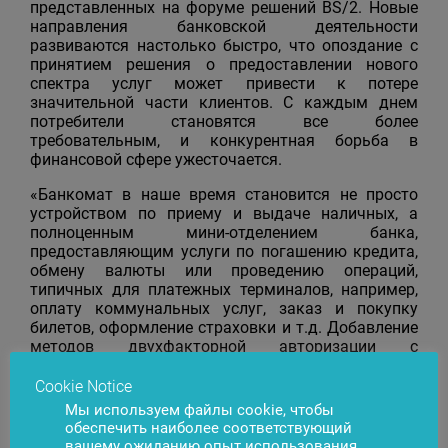
представленных на форуме решений BS/2. Новые
направления банковской деятельности
развиваются настолько быстро, что опоздание с
принятием решения о предоставлении нового
спектра услуг может привести к потере
значительной части клиентов. С каждым днем
потребители становятся все более
требовательным, и конкурентная борьба в
финансовой сфере ужесточается.
«Банкомат в наше время становится не просто
устройством по приему и выдаче наличных, а
полноценным мини-отделением банка,
предоставляющим услуги по погашению кредита,
обмену валюты или проведению операций,
типичных для платежных терминалов, например,
оплату коммунальных услуг, заказ и покупку
билетов, оформление страховки и т.д. Добавление
методов двухфакторной авторизации с
использованием биометрии, в том числе, и
распознавания лица, позволяет обеспечить
Cookie Notice
удобство использования и безопасность этого
Мы используем файлы cookie, чтобы
канала предоставления услуг, – говорит Даниель
обеспечить наиболее соответствующий
Фуксон, руководитель по поддержке бизнеса BS/2,
вашему ожиданию опыт использования