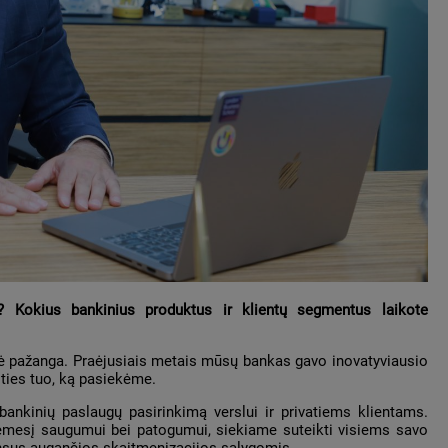
? Kokius bankinius produktus ir klientų segmentus laikote
inė pažanga. Praėjusiais metais mūsų bankas gavo inovatyviausio
ties tuo, ką pasiekėme.
 bankinių paslaugų pasirinkimą verslui ir privatiems klientams.
dėmesį saugumui bei patogumui, siekiame suteikti visiems savo