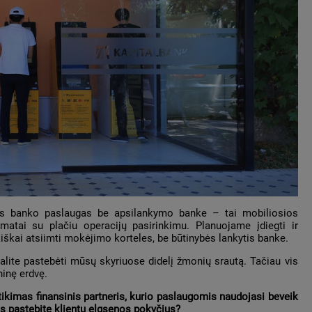
sias banko paslaugas be apsilankymo banke – tai mobiliosios
matai su plačiu operacijų pasirinkimu. Planuojame įdiegti ir
iškai atsiimti mokėjimo korteles, be būtinybės lankytis banke.
galite pastebėti mūsų skyriuose didelį žmonių srautą. Tačiau vis
ninę erdvę.
atikimas finansinis partneris, kurio paslaugomis naudojasi beveik
us pastebite klientų elgsenos pokyčius?