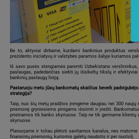
Be to, aktyviai dirbame, kurdami bankinius produktus vers
prezidento iniciatyvų ir valstybės paramos šalyje kuriamos pala
Iš savo pusės stengiamės paremti Uzbekistano verslininkus, 
paslaugas, padedančias siekti jų išsikeltų tikslų ir efektyvia
bankinių paslaugų liniją.
Pastaruoju metu jūsų bankomatų skaičius beveik padvigubėjo. K
strategija?
Taip, nuo šių metų pradžios įrengėme daugiau nei 300 naujų 
priemonę gryniesiems pinigams išsiimti ir įnešti. Bankomat
prieinamos tik banko skyriuose. Taip ne tik geriname klientų
skyriuose.
Planuojame ir toliau plėtoti savitarnos kanalus, nes matome
finansinių priemonių, kuriomis galėtų naudotis ir per nuotolį.