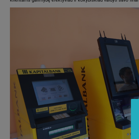
klientams galimybę efektyviau ir kokybiškiau valdyti savo fi