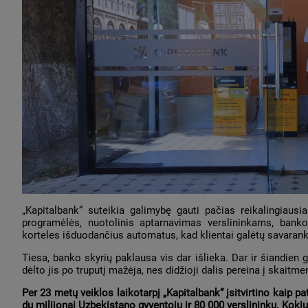
„Kapitalbank“ suteikia galimybę gauti pačias reikalingiau
programėlės, nuotolinis aptarnavimas verslininkams, banko
korteles išduodančius automatus, kad klientai galėtų savarank
Tiesa, banko skyrių paklausa vis dar išlieka. Dar ir šiandien 
dėlto jis po truputį mažėja, nes didžioji dalis pereina į skaitme
Per 23 metų veiklos laikotarpį „Kapitalbank“ įsitvirtino kaip p
du milijonai Uzbekistano gyventojų ir 80 000 verslininkų. Koki