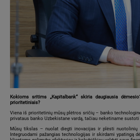
Kokioms sritims „Kapitalbank“ skiria daugiausia dėmesio
prioritetiniais?
Viena iš prioritetinių mūsų plėtros sričių – banko technolog
privataus banko Uzbekistane vardą, tačiau neketiname sustoti 
Mūsų tikslas – nuolat diegti inovacijas ir plėsti nuotolinių
Integruodami pažangias technologijas ir skirdami ypatingą 