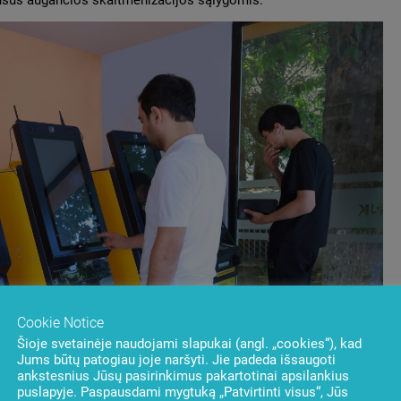
nansus augančios skaitmenizacijos sąlygomis.
Cookie Notice
Šioje svetainėje naudojami slapukai (angl. „cookies“), kad
Jums būtų patogiau joje naršyti. Jie padeda išsaugoti
ankstesnius Jūsų pasirinkimus pakartotinai apsilankius
puslapyje. Paspausdami mygtuką „Patvirtinti visus“, Jūs