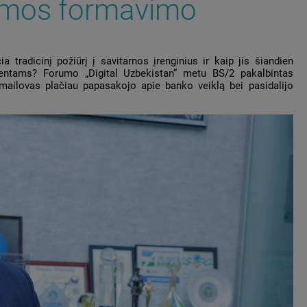
emos formavimo
tradicinį požiūrį į savitarnos įrenginius ir kaip jis šiandien
ientams? Forumo „Digital Uzbekistan“ metu BS/2 pakalbintas
mailovas plačiau papasakojo apie banko veiklą bei pasidalijo