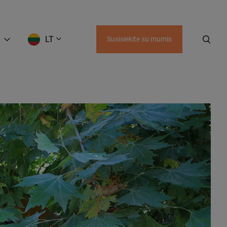
LT
Susisiekite su mumis
EN
LT
RU
UZ