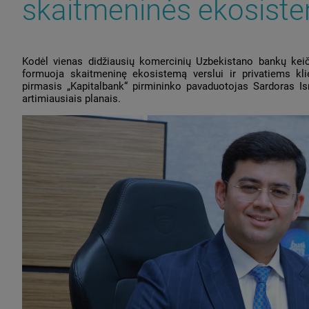
skaitmeninės ekosist
Kodėl vienas didžiausių komercinių Uzbekistano bankų keičia 
formuoja skaitmeninę ekosistemą verslui ir privatiems kl
pirmasis „Kapitalbank“ pirmininko pavaduotojas Sardoras Is
artimiausiais planais.