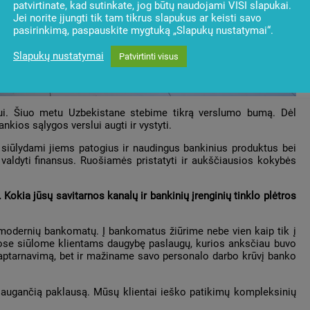
patvirtinate, kad sutinkate, jog būtų naudojami VISI slapukai.
Jei norite įjungti tik tam tikrus slapukus ar keisti savo
pasirinkimą, paspauskite mygtuką „Slapukų nustatymai“.
Slapukų nustatymai
Patvirtinti visus
lui. Šiuo metu Uzbekistane stebime tikrą verslumo bumą. Dėl
nkios sąlygos verslui augti ir vystyti.
siūlydami jiems patogius ir naudingus bankinius produktus bei
i valdyti finansus. Ruošiamės pristatyti ir aukščiausios kokybės
okia jūsų savitarnos kanalų ir bankinių įrenginių tinklo plėtros
modernių bankomatų. Į bankomatus žiūrime nebe vien kaip tik į
uose siūlome klientams daugybę paslaugų, kurios anksčiau buvo
 aptarnavimą, bet ir mažiname savo personalo darbo krūvį banko
 augančią paklausą. Mūsų klientai ieško patikimų kompleksinių