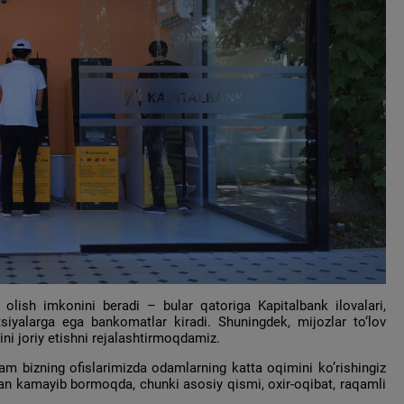
ish imkonini beradi – bular qatoriga Kapitalbank ilovalari,
siyalarga ega bankomatlar kiradi. Shuningdek, mijozlar to‘lov
ni joriy etishni rejalashtirmoqdamiz.
ham bizning ofislarimizda odamlarning katta oqimini ko’rishingiz
ilan kamayib bormoqda, chunki asosiy qismi, oxir-oqibat, raqamli