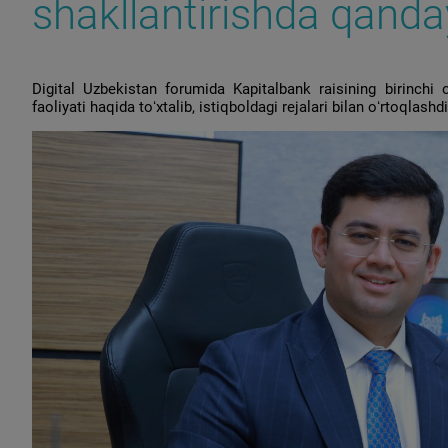
shakllantirishda qanday
Digital Uzbekistan forumida Kapitalbank raisining birinchi
faoliyati haqida toʻxtalib, istiqboldagi rejalari bilan oʻrtoqlashdi