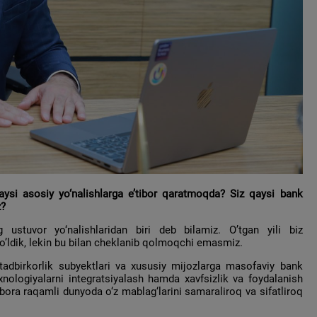
aysi asosiy yo‘nalishlarga e’tibor qaratmoqda? Siz qaysi bank
z?
ng ustuvor yo‘nalishlaridan biri deb bilamiz. O’tgan yili biz
o’ldik, lekin bu bilan cheklanib qolmoqchi emasmiz.
tadbirkorlik subyektlari va xususiy mijozlarga masofaviy bank
texnologiyalarni integratsiyalash hamda xavfsizlik va foydalanish
obora raqamli dunyoda o‘z mablag‘larini samaraliroq va sifatliroq