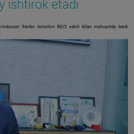
 ishtirok etadi
 oʻrinbosari Sardor Ismoilov BS/2 vakili bilan muloqotda bank
.