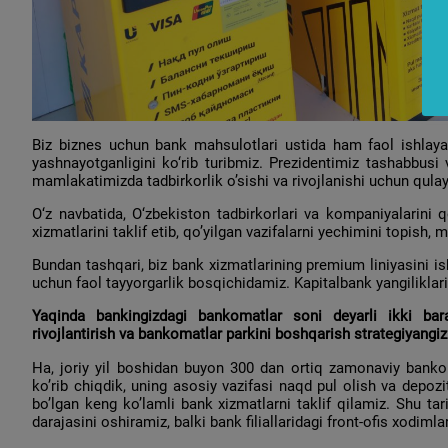
Biz biznes uchun bank mahsulotlari ustida ham faol ishlayap
yashnayotganligini ko‘rib turibmiz. Prezidentimiz tashabbusi 
mamlakatimizda tadbirkorlik o’sishi va rivojlanishi uchun qula
O‘z navbatida, O‘zbekiston tadbirkorlari va kompaniyalarini q
xizmatlarini taklif etib, qo’yilgan vazifalarni yechimini topish
Bundan tashqari, biz bank xizmatlarining premium liniyasini i
uchun faol tayyorgarlik bosqichidamiz. Kapitalbank yangiliklari
Yaqinda bankingizdagi bankomatlar soni deyarli ikki bara
rivojlantirish va bankomatlar parkini boshqarish strategiyangi
Ha, joriy yil boshidan buyon 300 dan ortiq zamonaviy bankom
ko’rib chiqdik, uning asosiy vazifasi naqd pul olish va depozit
bo’lgan keng ko’lamli bank xizmatlarni taklif qilamiz. Shu ta
darajasini oshiramiz, balki bank filiallaridagi front-ofis xodimla