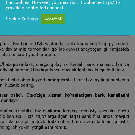
the cookies. However, you may visit "Cookie Settings" to
provide a controlled consent.
Cookie Settings
Accept All
miz. Biz bugun O‘zbekistonda tadbirkorlikning haqiqiy gullab-
va davlatimiz tomonidan qo‘llab-quvvatlanayotganligi natijasida
y shart-sharoit yaratilmoqda.
o‘llab-quvvatlash, ularga qulay va foydali bank mahsulotlari va
, moliyani samarali boshqarishga maslakdosh bo’lishga intilamiz.
shga tushirishga tayyorlanmoqdamiz. Hozir biz loyihani boshlash
ni kuzatib boring.
var oshdi. O’z-o’ziga xizmat ko’rsatadigan bank kanallarini
z qanday?
atlar o‘rnatdik. Biz bankomatlarning an’anaviy g’oyasini qayta
 qilish edi – biz mijozlarga ilgari faqat bank filiallarida mavjud
riqa biz nafaqat mijozlarimiz uchun bank xizmatlarining qulaylik
rining ish yukini yengillashtiramiz.