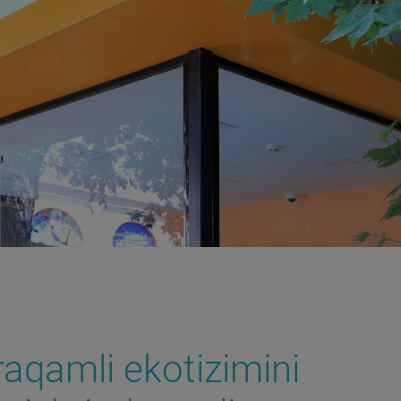
aqamli ekotizimini