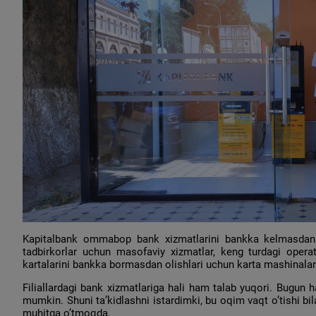
Kapitalbank ommabop bank xizmatlarini bankka kelmasdan ol
tadbirkorlar uchun masofaviy xizmatlar, keng turdagi operat
kartalarini bankka bormasdan olishlari uchun karta mashinalari
Filiallardagi bank xizmatlariga hali ham talab yuqori. Bugun 
mumkin. Shuni ta’kidlashni istardimki, bu oqim vaqt o’tishi b
muhitga o’tmoqda.