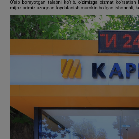
O‘sib borayotgan talabni ko‘rib, o‘zimizga xizmat ko‘rsatish 
mijozlarimiz uzoqdan foydalanish mumkin bo’lgan ishonchli, k