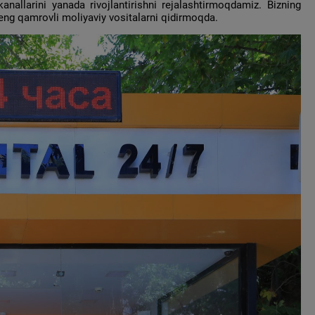
kanallarini yanada rivojlantirishni rejalashtirmoqdamiz. Bizning
eng qamrovli moliyaviy vositalarni qidirmoqda.