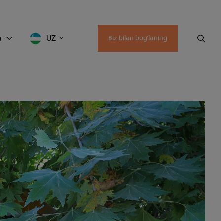
UZ
a
Biz bilan bogʻlaning
EN
LT
RU
UZ