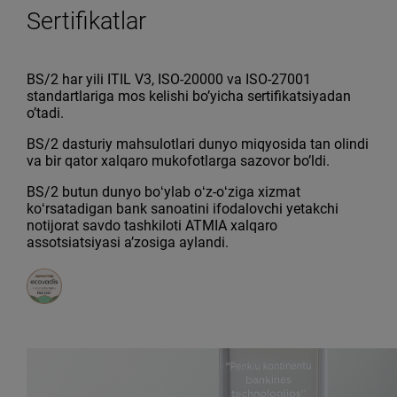
Sertifikatlar
BS/2 har yili ITIL V3, ISO-20000 va ISO-27001
standartlariga mos kelishi bo’yicha sertifikatsiyadan
o’tadi.
BS/2 dasturiy mahsulotlari dunyo miqyosida tan olindi
va bir qator xalqaro mukofotlarga sazovor bo’ldi.
BS/2 butun dunyo boʻylab oʻz-oʻziga xizmat
koʻrsatadigan bank sanoatini ifodalovchi yetakchi
notijorat savdo tashkiloti ATMIA xalqaro
assotsiatsiyasi aʼzosiga aylandi.