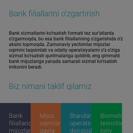
Bank filiallarini o’zgartirish
Bank xizmatlarini ko’rsatish formati tez sur’atlarda
o’zgarmoqda, bu esa bank filiallarining o’zgarishida o’z
aksini topmoqda. Zamonaviy yechimlar mijozlar
oqimini taqsimlab va odatiy operatsiyalarni o’z-o’ziga
xizmat ko’rsatish qurilmalariga qoldirib, eng qimmatli
bank mijozlariga yanada samarali xizmat ko’rsatish
imkonini beradi.
Biz nimani taklif qilamiz
Bank
Mijoz
Standart
Biometrik
filiallarida
oqimlarini
operatsiyalar
texnologiya
mijozlarga
qayta
doirasida
joriy