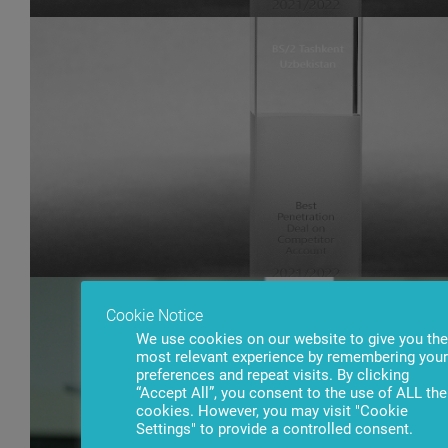
Cookie Notice
We use cookies on our website to give you the
most relevant experience by remembering your
preferences and repeat visits. By clicking
“Accept All”, you consent to the use of ALL the
cookies. However, you may visit "Cookie
Settings" to provide a controlled consent.