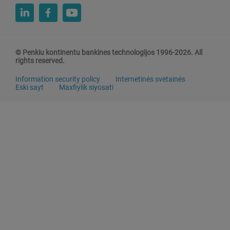
B
S
/
2
K
© Penkiu kontinentu bankines technologijos 1996-2026. All
a
rights reserved.
p
Information security policy
Internetinės svetainės
i
Eski sayt
Maxfiylik siyosati
t
a
l
b
a
n
k
n
i
n
g
r
a