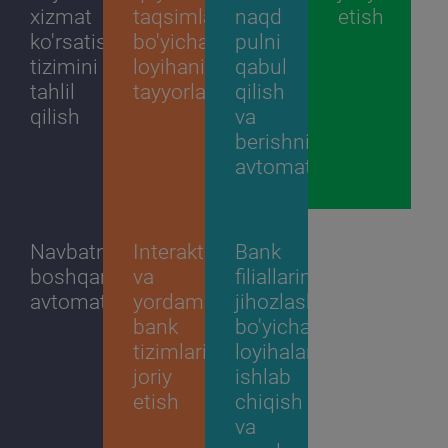
xizmat
taqsimlash
naqd
etish
ko'rsatish
bo'yicha
pulni
tizimini
loyihani
qabul
tahlil
tayyorlash
qilish
qilish
va
berishni
avtomatlashtirish
Navbatni
Interaktiv
Bank
boshqarishni
va
filiallarini
avtomatlashtirish
yordamchi
jihozlash
bank
bo'yicha
tizimlarini
loyihalarni
joriy
ishlab
etish
chiqish
va