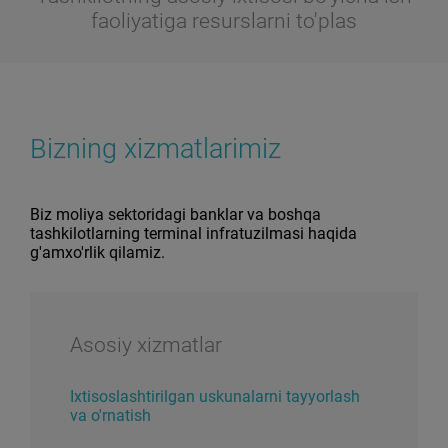
faoliyatiga resurslarni to'plas
Bizning xizmatlarimiz
Biz moliya sektoridagi banklar va boshqa
tashkilotlarning terminal infratuzilmasi haqida
g'amxo'rlik qilamiz.
Asosiy xizmatlar
Ixtisoslashtirilgan uskunalarni tayyorlash
va o'rnatish