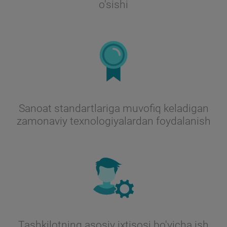
o'sishi
Sanoat standartlariga muvofiq keladigan
zamonaviy texnologiyalardan foydalanish
Tashkilotning asosiy ixtisosi bo'yicha ish