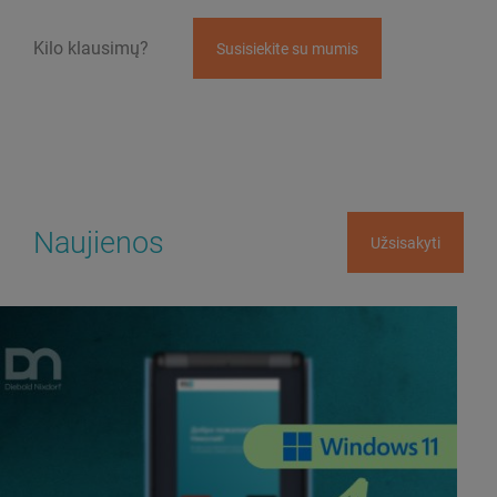
Kilo klausimų?
Susisiekite su mumis
Naujienos
Užsisakyti