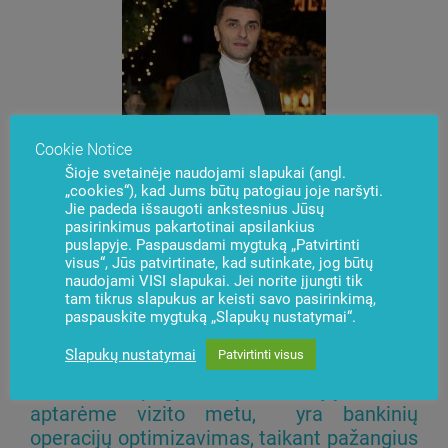
Cookie Notice
Šioje svetainėje naudojami slapukai (angl.
„cookies“), kad Jums būtų patogiau joje naršyti.
Jie padeda išsaugoti ankstesnius Jūsų
pasirinkimus pakartotinai apsilankius
puslapyje. Paspausdami mygtuką „Patvirtinti
visus“, Jūs patvirtinate, kad sutinkate, jog būtų
naudojami VISI slapukai. Jei norite įjungti tik
„BS/2 Georgia“ direktorius Emilio Kiris:
tam tikrus slapukus ar keisti savo pasirinkimą,
paspauskite mygtuką „Slapukų nustatymai“.
Slapukų nustatymai
Patvirtinti visus
Viena iš pagrindinių aktualijų, kurias
aptarėme vizito metu, yra bankinių
operacijų optimizavimas, taikant pažangius