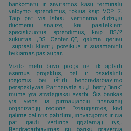
bankomatų ir savitarnos kasų terminalų
valdymo sprendimus, tokius kaip VCP 7.
Taip pat vis labiau vertinama didžiųjų
duomenų analizė, kai pasitelkiant
specializuotus sprendimus, kaip BS/2
sukurtas „DS Center.iQ“, galima geriau
suprasti klientų poreikius ir suasmeninti
teikiamas paslaugas.
Vizito metu buvo proga ne tik aptarti
esamus projektus, bet ir pasidalinti
idėjomis bei ištirti bendradarbiavimo
perspektyvas. Partnerystė su „Liberty Bank“
mums yra strategiškai svarbi. Šis bankas
yra viena iš pirmaujančių finansinių
organizacijų regione. Džiaugiamės, kad
galime dalintis patirtimi, inovacijomis ir čia
pat gauti vertingą grįžtamąjį ryšį.
Bendradarbiavimas su banku praverčia