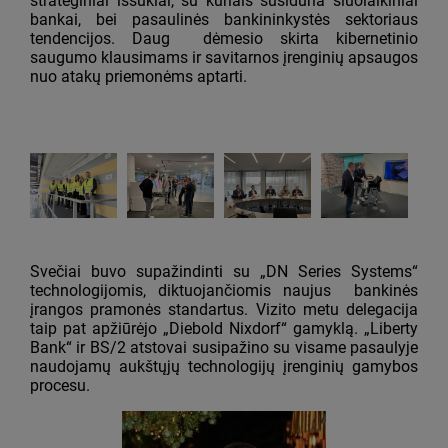
strateginiai iššūkiai, su kuriais susiduria šiuolaikiniai
bankai, bei pasaulinės bankininkystės sektoriaus
tendencijos. Daug dėmesio skirta kibernetinio
saugumo klausimams ir savitarnos įrenginių apsaugos
nuo atakų priemonėms aptarti.
Svečiai buvo supažindinti su „DN Series Systems“
technologijomis, diktuojančiomis naujus bankinės
įrangos pramonės standartus. Vizito metu delegacija
taip pat apžiūrėjo „Diebold Nixdorf“ gamyklą. „Liberty
Bank“ ir BS/2 atstovai susipažino su visame pasaulyje
naudojamų aukštųjų technologijų įrenginių gamybos
procesu.