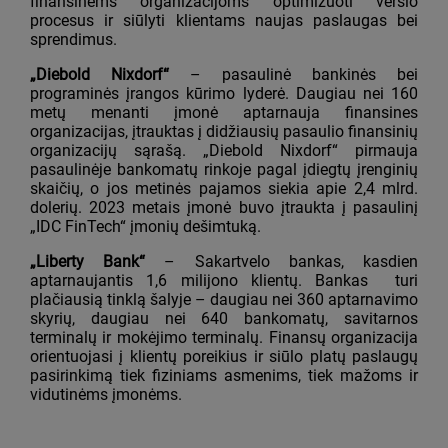
finansinėms organizacijoms optimizuoti verslo
procesus ir siūlyti klientams naujas paslaugas bei
sprendimus.
„Diebold Nixdorf“
– pasaulinė bankinės bei
programinės įrangos kūrimo lyderė. Daugiau nei 160
metų menanti įmonė aptarnauja finansines
organizacijas, įtrauktas į didžiausių pasaulio finansinių
organizacijų sąrašą. „Diebold Nixdorf“ pirmauja
pasaulinėje bankomatų rinkoje pagal įdiegtų įrenginių
skaičių, o jos metinės pajamos siekia apie 2,4 mlrd.
dolerių. 2023 metais įmonė buvo įtraukta į pasaulinį
„IDC FinTech“ įmonių dešimtuką.
„Liberty Bank“
– Sakartvelo bankas, kasdien
aptarnaujantis 1,6 milijono klientų. Bankas turi
plačiausią tinklą šalyje – daugiau nei 360 aptarnavimo
skyrių, daugiau nei 640 bankomatų, savitarnos
terminalų ir mokėjimo terminalų. Finansų organizacija
orientuojasi į klientų poreikius ir siūlo platų paslaugų
pasirinkimą tiek fiziniams asmenims, tiek mažoms ir
vidutinėms įmonėms.