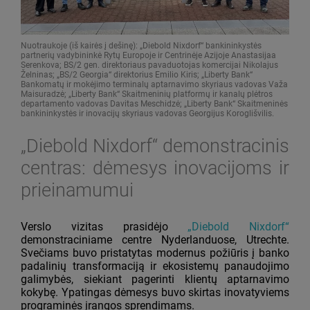
Nuotraukoje (iš kairės į dešinę): „Diebold Nixdorf“ bankininkystės
partnerių vadybininkė Rytų Europoje ir Centrinėje Azijoje Anastasijaa
Serenkova; BS/2 gen. direktoriaus pavaduotojas komercijai Nikolajus
Želninas; „BS/2 Georgia“ direktorius Emilio Kiris; „Liberty Bank“
Bankomatų ir mokėjimo terminalų aptarnavimo skyriaus vadovas Važa
Maisuradzė; „Liberty Bank“ Skaitmeninių platformų ir kanalų plėtros
departamento vadovas Davitas Meschidzė; „Liberty Bank“ Skaitmeninės
bankininkystės ir inovacijų skyriaus vadovas Georgijus Koroglišvilis.
„Diebold Nixdorf“ demonstracinis
centras: dėmesys inovacijoms ir
prieinamumui
Verslo vizitas prasidėjo
„Diebold Nixdorf“
demonstraciniame centre Nyderlanduose, Utrechte.
Svečiams buvo pristatytas modernus požiūris į banko
padalinių transformaciją ir ekosistemų panaudojimo
galimybės, siekiant pagerinti klientų aptarnavimo
kokybę. Ypatingas dėmesys buvo skirtas inovatyviems
programinės įrangos sprendimams.