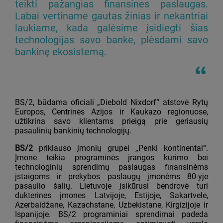
teikti pažangias finansines paslaugas.
Labai vertiname gautas žinias ir nekantriai
laukiame, kada galėsime įsidiegti šias
technologijas savo banke, plėsdami savo
bankinę ekosistemą.
BS/2, būdama oficiali „Diebold Nixdorf“ atstovė Rytų
Europos, Centrinės Azijos ir Kaukazo regionuose,
užtikrina savo klientams prieigą prie geriausių
pasaulinių bankinių technologijų.
BS/2
priklauso įmonių grupei „Penki kontinentai“.
Įmonė teikia programinės įrangos kūrimo bei
technologinių sprendimų paslaugas finansinėms
įstaigoms ir prekybos paslaugų įmonėms 80-yje
pasaulio šalių. Lietuvoje įsikūrusi bendrovė turi
dukterines įmones Latvijoje, Estijoje, Sakartvele,
Azerbaidžane, Kazachstane, Uzbekistane, Kirgizijoje ir
Ispanijoje. BS/2 programiniai sprendimai padeda