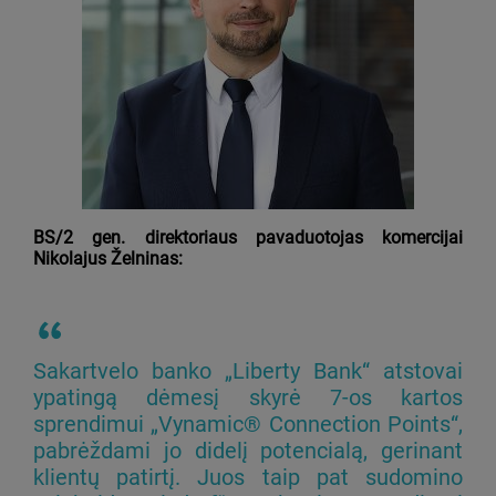
BS/2 gen. direktoriaus pavaduotojas komercijai
Nikolajus Želninas:
Sakartvelo banko „Liberty Bank“ atstovai
ypatingą dėmesį skyrė 7-os kartos
sprendimui „Vynamic® Connection Points“,
pabrėždami jo didelį potencialą, gerinant
klientų patirtį. Juos taip pat sudomino