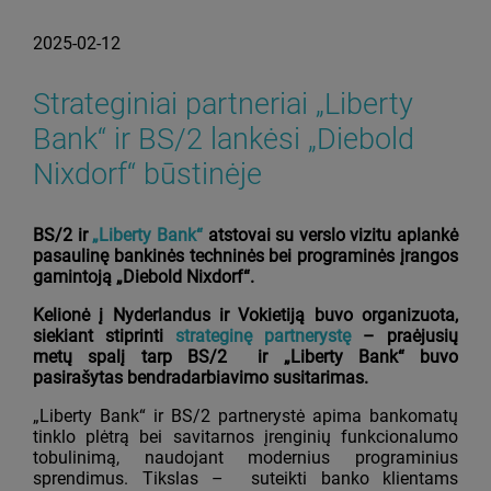
2025-02-12
Strateginiai partneriai „Liberty
Bank“ ir BS/2 lankėsi „Diebold
Nixdorf“ būstinėje
BS/2 ir
„Liberty Bank“
atstovai su verslo vizitu aplankė
pasaulinę bankinės techninės bei programinės įrangos
gamintoją „Diebold Nixdorf“.
Kelionė į Nyderlandus ir Vokietiją buvo organizuota,
siekiant stiprinti
strateginę partnerystę
– praėjusių
metų spalį tarp BS/2 ir „Liberty Bank“ buvo
pasirašytas bendradarbiavimo susitarimas.
„Liberty Bank“ ir BS/2 partnerystė apima bankomatų
tinklo plėtrą bei savitarnos įrenginių funkcionalumo
tobulinimą, naudojant modernius programinius
sprendimus. Tikslas – suteikti banko klientams