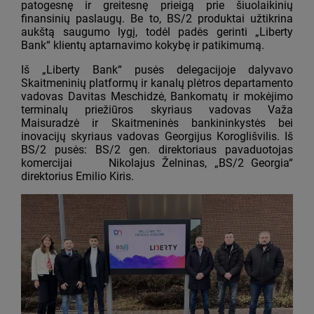
patogesnę ir greitesnę prieigą prie šiuolaikinių
finansinių paslaugų. Be to, BS/2 produktai užtikrina
aukštą saugumo lygį, todėl padės gerinti „Liberty
Bank“ klientų aptarnavimo kokybę ir patikimumą.
Iš „Liberty Bank“ pusės delegacijoje dalyvavo
Skaitmeninių platformų ir kanalų plėtros departamento
vadovas Davitas Meschidzė, Bankomatų ir mokėjimo
terminalų priežiūros skyriaus vadovas Važa
Maisuradzė ir Skaitmeninės bankininkystės bei
inovacijų skyriaus vadovas Georgijus Koroglišvilis. Iš
BS/2 pusės: BS/2 gen. direktoriaus pavaduotojas
komercijai Nikolajus Želninas, „BS/2 Georgia“
direktorius Emilio Kiris.