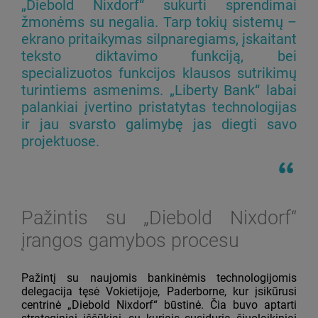
„Diebold Nixdorf“ sukurti sprendimai
žmonėms su negalia. Tarp tokių sistemų –
ekrano pritaikymas silpnaregiams, įskaitant
teksto diktavimo funkciją, bei
specializuotos funkcijos klausos sutrikimų
turintiems asmenims. „Liberty Bank“ labai
palankiai įvertino pristatytas technologijas
ir jau svarsto galimybę jas diegti savo
projektuose.
Pažintis su „Diebold Nixdorf“
įrangos gamybos procesu
Pažintį su naujomis bankinėmis technologijomis
delegacija tęsė Vokietijoje, Paderborne, kur įsikūrusi
centrinė „Diebold Nixdorf“ būstinė. Čia buvo aptarti