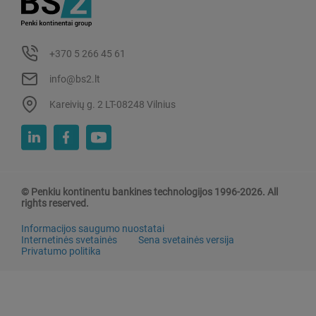
+370 5 266 45 61
info@bs2.lt
Kareivių g. 2 LT-08248 Vilnius
© Penkiu kontinentu bankines technologijos 1996-2026. All
rights reserved.
Informacijos saugumo nuostatai
Internetinės svetainės
Sena svetainės versija
Privatumo politika