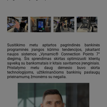
Susitikimo metu aptartos pagrindinės bankinės
programinės įrangos kūrimo tendencijos, įskaitant
naujos sistemos „Vynamic® Connection Points 7“
diegimą. Šis sprendimas skirtas optimizuoti klientų
sąveiką su bankomatais ir kitais savitarnos įrenginiais.
Pristatymo metu daug dėmesio buvo skirta
technologijoms, užtikrinančioms bankinių paslaugų
prieinamumą žmonėms su negalia.