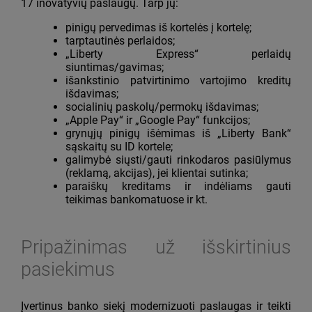
17 inovatyvių paslaugų. Tarp jų:
pinigų pervedimas iš kortelės į kortelę;
tarptautinės perlaidos;
„Liberty Express“ perlaidų
siuntimas/gavimas;
išankstinio patvirtinimo vartojimo kreditų
išdavimas;
socialinių paskolų/permokų išdavimas;
„Apple Pay“ ir „Google Pay“ funkcijos;
grynųjų pinigų išėmimas iš „Liberty Bank“
sąskaitų su ID kortele;
galimybė siųsti/gauti rinkodaros pasiūlymus
(reklamą, akcijas), jei klientai sutinka;
paraiškų kreditams ir indėliams gauti
teikimas bankomatuose ir kt.
Pripažinimas už išskirtinius
pasiekimus
Įvertinus banko siekį modernizuoti paslaugas ir teikti