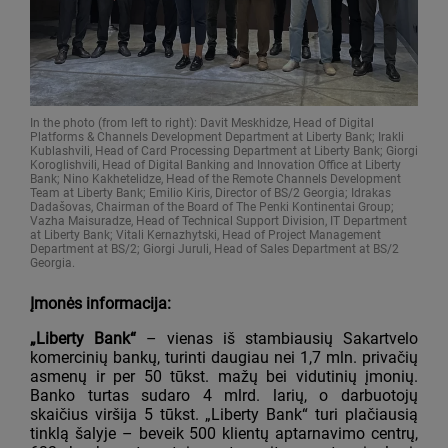
In the photo (from left to right): Davit Meskhidze, Head of Digital
Platforms & Channels Development Department at Liberty Bank; Irakli
Kublashvili, Head of Card Processing Department at Liberty Bank; Giorgi
Koroglishvili, Head of Digital Banking and Innovation Office at Liberty
Bank; Nino Kakhetelidze, Head of the Remote Channels Development
Team at Liberty Bank; Emilio Kiris, Director of BS/2 Georgia; Idrakas
Dadašovas, Chairman of the Board of The Penki Kontinentai Group;
Vazha Maisuradze, Head of Technical Support Division, IT Department
at Liberty Bank; Vitali Kernazhytski, Head of Project Management
Department at BS/2; Giorgi Juruli, Head of Sales Department at BS/2
Georgia.
Įmonės informacija:
„Liberty Bank“
– vienas iš stambiausių Sakartvelo
komercinių bankų, turinti daugiau nei 1,7 mln. privačių
asmenų ir per 50 tūkst. mažų bei vidutinių įmonių.
Banko turtas sudaro 4 mlrd. larių, o darbuotojų
skaičius viršija 5 tūkst. „Liberty Bank“ turi plačiausią
tinklą šalyje – beveik 500 klientų aptarnavimo centrų,