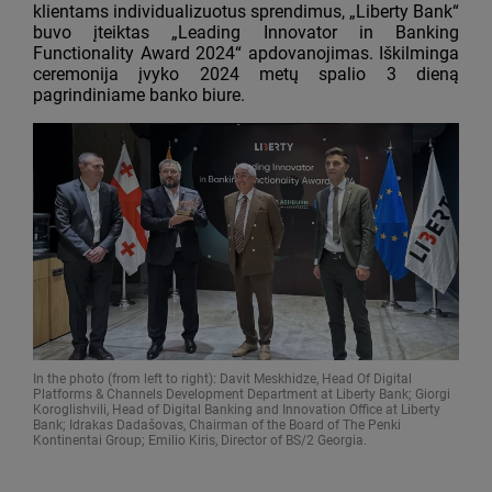
klientams individualizuotus sprendimus, „Liberty Bank“
buvo įteiktas „Leading Innovator in Banking
Functionality Award 2024“ apdovanojimas. Iškilminga
ceremonija įvyko 2024 metų spalio 3 dieną
pagrindiniame banko biure.
In the photo (from left to right): Davit Meskhidze, Head Of Digital
Platforms & Channels Development Department at Liberty Bank; Giorgi
Koroglishvili, Head of Digital Banking and Innovation Office at Liberty
Bank; Idrakas Dadašovas, Chairman of the Board of The Penki
Kontinentai Group; Emilio Kiris, Director of BS/2 Georgia.