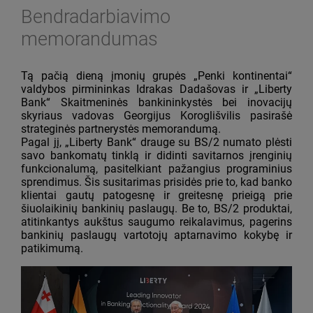
Bendradarbiavimo
memorandumas
Tą pačią dieną įmonių grupės „Penki kontinentai“
valdybos pirmininkas Idrakas Dadašovas ir „Liberty
Bank“ Skaitmeninės bankininkystės bei inovacijų
skyriaus vadovas Georgijus Koroglišvilis pasirašė
strateginės partnerystės memorandumą.
Pagal jį, „Liberty Bank“ drauge su BS/2 numato plėsti
savo bankomatų tinklą ir didinti savitarnos įrenginių
funkcionalumą, pasitelkiant pažangius programinius
sprendimus. Šis susitarimas prisidės prie to, kad banko
klientai gautų patogesnę ir greitesnę prieigą prie
šiuolaikinių bankinių paslaugų. Be to, BS/2 produktai,
atitinkantys aukštus saugumo reikalavimus, pagerins
bankinių paslaugų vartotojų aptarnavimo kokybę ir
patikimumą.