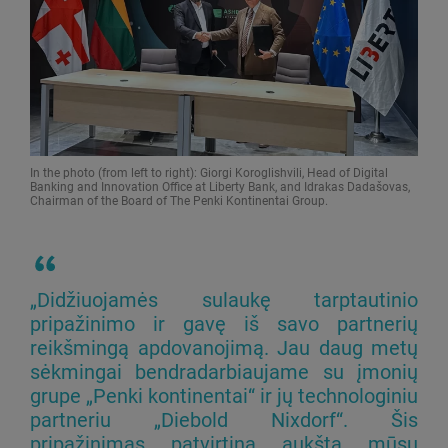
In the photo (from left to right): Giorgi Koroglishvili, Head of Digital
Banking and Innovation Office at Liberty Bank, and Idrakas Dadašovas,
Chairman of the Board of The Penki Kontinentai Group.
„Didžiuojamės sulaukę tarptautinio
pripažinimo ir gavę iš savo partnerių
reikšmingą apdovanojimą. Jau daug metų
sėkmingai bendradarbiaujame su įmonių
grupe „Penki kontinentai“ ir jų technologiniu
partneriu „Diebold Nixdorf“. Šis
pripažinimas patvirtina aukštą mūsų