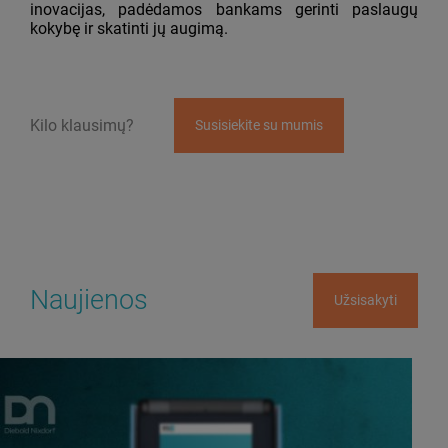
inovacijas, padėdamos bankams gerinti paslaugų
kokybę ir skatinti jų augimą.
Kilo klausimų?
Susisiekite su mumis
Naujienos
Užsisakyti