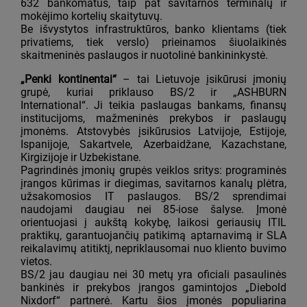
632 bankomatus, taip pat savitarnos terminalų ir
mokėjimo kortelių skaitytuvų.
Be išvystytos infrastruktūros, banko klientams (tiek
privatiems, tiek verslo) prieinamos šiuolaikinės
skaitmeninės paslaugos ir nuotolinė bankininkystė.
„Penki kontinentai“
– tai Lietuvoje įsikūrusi įmonių
grupė, kuriai priklauso BS/2 ir „ASHBURN
International“. Ji teikia paslaugas bankams, finansų
institucijoms, mažmeninės prekybos ir paslaugų
įmonėms. Atstovybės įsikūrusios Latvijoje, Estijoje,
Ispanijoje, Sakartvele, Azerbaidžane, Kazachstane,
Kirgizijoje ir Uzbekistane.
Pagrindinės įmonių grupės veiklos sritys: programinės
įrangos kūrimas ir diegimas, savitarnos kanalų plėtra,
užsakomosios IT paslaugos. BS/2 sprendimai
naudojami daugiau nei 85-iose šalyse. Įmonė
orientuojasi į aukštą kokybę, laikosi geriausių ITIL
praktikų, garantuojančių patikimą aptarnavimą ir SLA
reikalavimų atitiktį, nepriklausomai nuo kliento buvimo
vietos.
BS/2 jau daugiau nei 30 metų yra oficiali pasaulinės
bankinės ir prekybos įrangos gamintojos „Diebold
Nixdorf“ partnerė. Kartu šios įmonės populiarina