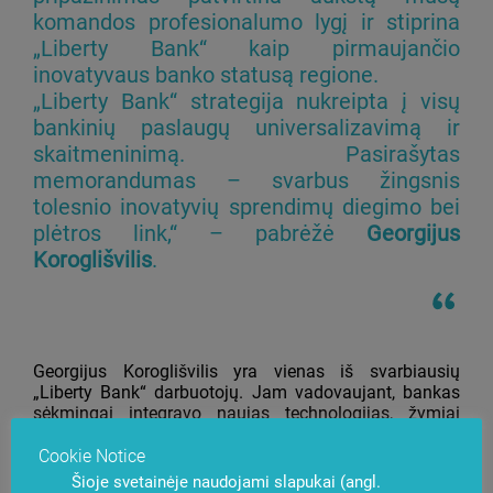
komandos profesionalumo lygį ir stiprina
„Liberty Bank“ kaip pirmaujančio
inovatyvaus banko statusą regione.
„Liberty Bank“ strategija nukreipta į visų
bankinių paslaugų universalizavimą ir
skaitmeninimą. Pasirašytas
memorandumas – svarbus žingsnis
tolesnio inovatyvių sprendimų diegimo bei
plėtros link,“ – pabrėžė
Georgijus
Koroglišvilis
.
Georgijus Koroglišvilis yra vienas iš svarbiausių
„Liberty Bank“ darbuotojų. Jam vadovaujant, bankas
sėkmingai integravo naujas technologijas, žymiai
pagerindamas bankomatų tinklo stebėjimo ir
mokėjimo sistemų valdymo efektyvumą.
Cookie Notice
Šioje svetainėje naudojami slapukai (angl.