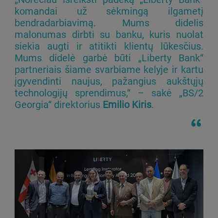
komandai už sėkmingą ilgametį
bendradarbiavimą. Mums didelis
malonumas dirbti su banku, kuris nuolat
siekia augti ir atitikti klientų lūkesčius.
Mums didelė garbė būti „Liberty Bank“
partneriais šiame svarbiame kelyje ir kartu
įgyvendinti naujus, pažangius aukštųjų
technologijų sprendimus,“ – sakė „BS/2
Georgia“ direktorius
Emilio Kiris
.