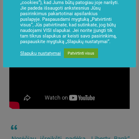
„cookies“), kad Jums būtų patogiau joje naršyti.
Jie padeda išsaugoti ankstesnius Jūsų
pasirinkimus pakartotinai apsilankius
puslapyje. Paspausdami mygtuką „Patvirtinti
visus“, Jūs patvirtinate, kad sutinkate, jog būtų
naudojami VISI slapukai. Jei norite įjungti tik
tam tikrus slapukus ar keisti savo pasirinkimą,
paspauskite mygtuką „Slapukų nustatymai“.
Slapukų nustatymai
Patvirtinti visus
„Norėčiau išreikšti padėką „Liberty Bank“