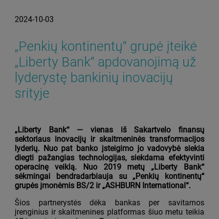
2024-10-03
„Penkių kontinentų“ grupė įteikė
„Liberty Bank“ apdovanojimą už
lyderystę bankinių inovacijų
srityje
„Liberty Bank“ — vienas iš Sakartvelo finansų
sektoriaus inovacijų ir skaitmeninės transformacijos
lyderių. Nuo pat banko įsteigimo jo vadovybė siekia
diegti pažangias technologijas, siekdama efektyvinti
operacinę veiklą. Nuo 2019 metų „Liberty Bank“
sėkmingai bendradarbiauja su „Penkių kontinentų“
grupės įmonėmis BS/2 ir „ASHBURN International“.
Šios partnerystės dėka bankas per savitarnos
įrenginius ir skaitmenines platformas šiuo metu teikia