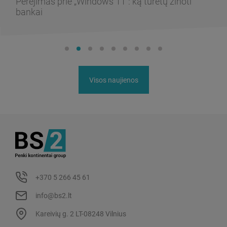
Perėjimas prie „Windows 11“: ką turėtų žinoti
bankai
Visos naujienos
+370 5 266 45 61
info@bs2.lt
Kareivių g. 2 LT-08248 Vilnius