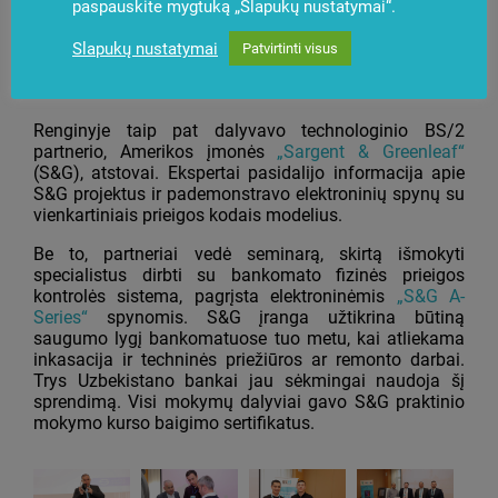
paspauskite mygtuką „Slapukų nustatymai“.
Slapukų nustatymai
Patvirtinti visus
Renginyje taip pat dalyvavo technologinio BS/2
partnerio, Amerikos įmonės
„Sargent & Greenleaf“
(S&G), atstovai. Ekspertai pasidalijo informacija apie
S&G projektus ir pademonstravo elektroninių spynų su
vienkartiniais prieigos kodais modelius.
Be to, partneriai vedė seminarą, skirtą išmokyti
specialistus dirbti su bankomato fizinės prieigos
kontrolės sistema, pagrįsta elektroninėmis
„S&G A-
Series“
spynomis. S&G įranga užtikrina būtiną
saugumo lygį bankomatuose tuo metu, kai atliekama
inkasacija ir techninės priežiūros ar remonto darbai.
Trys Uzbekistano bankai jau sėkmingai naudoja šį
sprendimą. Visi mokymų dalyviai gavo S&G praktinio
mokymo kurso baigimo sertifikatus.