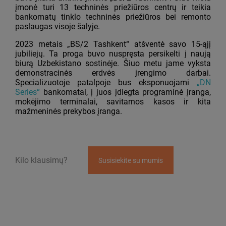
įmonė turi 13 techninės priežiūros centrų ir teikia
bankomatų tinklo techninės priežiūros bei remonto
paslaugas visoje šalyje.
2023 metais „BS/2 Tashkent“ atšventė savo 15-ąjį
jubiliejų. Ta proga buvo nuspręsta persikelti į naują
biurą Uzbekistano sostinėje. Šiuo metu jame vyksta
demonstracinės erdvės įrengimo darbai.
Specializuotoje patalpoje bus eksponuojami
„DN
Series“
bankomatai, į juos įdiegta programinė įranga,
mokėjimo terminalai, savitarnos kasos ir kita
mažmeninės prekybos įranga.
Kilo klausimų?
Susisiekite su mumis