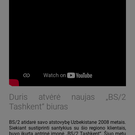
Duris atvėrė naujas „BS/2
Tashkent“ biuras
BS/2 atidarė savo atstovybę Uzbekistane 2008 metais.
Siekiant sustiprinti santykius su šio regiono klientais,
buvo įkurta antrinė įmonė „BS/2 Tashkent“. Šiuo metu