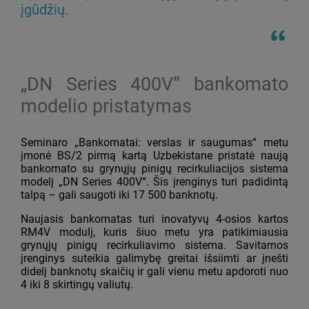
įgūdžių.
„DN Series 400V“ bankomato
modelio pristatymas
Seminaro „Bankomatai: verslas ir saugumas“ metu
įmonė BS/2 pirmą kartą Uzbekistane pristatė naują
bankomato su grynųjų pinigų recirkuliacijos sistema
modelį „DN Series 400V“. Šis įrenginys turi padidintą
talpą – gali saugoti iki 17 500 banknotų.
Naujasis bankomatas turi inovatyvų 4-osios kartos
RM4V modulį, kuris šiuo metu yra patikimiausia
grynųjų pinigų recirkuliavimo sistema. Savitarnos
įrenginys suteikia galimybę greitai išsiimti ar įnešti
didelį banknotų skaičių ir gali vienu metu apdoroti nuo
4 iki 8 skirtingų valiutų.