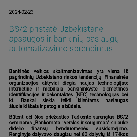
2024-02-23
BS/2 pristatė Uzbekistane
apsaugos ir bankinių paslaugų
automatizavimo sprendimus
Bankinės veiklos skaitmenizavimas yra viena iš
pagrindinių Uzbekistano rinkos tendencijų. Finansinės
organizacijos aktyviai diegia naujas technologijas:
internetinę ir mobiliąją bankininkystę, biometrinės
identifikacijos ir bekontaktes (NFC) technologijas bei
kt. Bankai siekia teikti klientams paslaugas
šiuolaikiškais ir patogiais būdais.
Būtent dėl šios priežasties Taškente surengtas BS/2
seminaras „Bankomatai: verslas ir saugumas“ sulaukė
didelio finansų bendruomenės susidomėjimo.
Renginyje dalyvavo daugiau nei 60 dalyvių iš 17-ikos