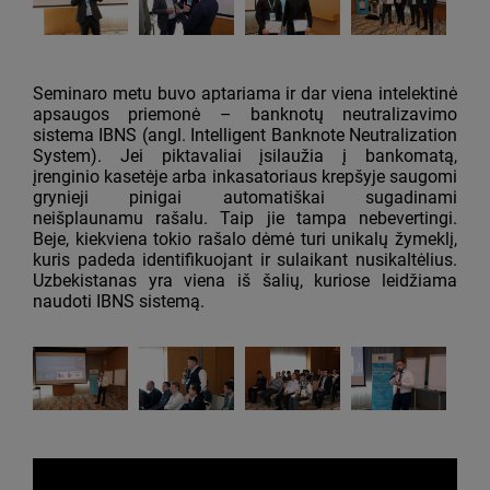
Seminaro metu buvo aptariama ir dar viena intelektinė
apsaugos priemonė – banknotų neutralizavimo
sistema IBNS (angl. Intelligent Banknote Neutralization
System). Jei piktavaliai įsilaužia į bankomatą,
įrenginio kasetėje arba inkasatoriaus krepšyje saugomi
grynieji pinigai automatiškai sugadinami
neišplaunamu rašalu. Taip jie tampa nebevertingi.
Beje, kiekviena tokio rašalo dėmė turi unikalų žymeklį,
kuris padeda identifikuojant ir sulaikant nusikaltėlius.
Uzbekistanas yra viena iš šalių, kuriose leidžiama
naudoti IBNS sistemą.