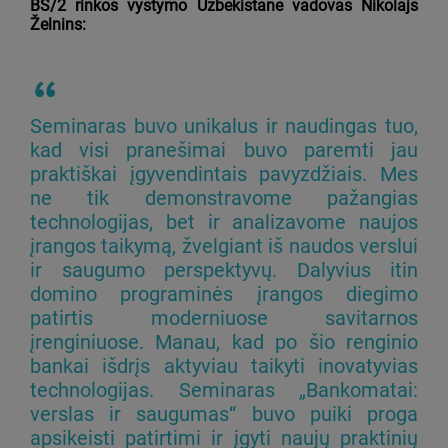
BS/2 rinkos vystymo Uzbekistane vadovas Nikolajs
Želnins:
Seminaras buvo unikalus ir naudingas tuo,
kad visi pranešimai buvo paremti jau
praktiškai įgyvendintais pavyzdžiais. Mes
ne tik demonstravome pažangias
technologijas, bet ir analizavome naujos
įrangos taikymą, žvelgiant iš naudos verslui
ir saugumo perspektyvų. Dalyvius itin
domino programinės įrangos diegimo
patirtis moderniuose savitarnos
įrenginiuose. Manau, kad po šio renginio
bankai išdrįs aktyviau taikyti inovatyvias
technologijas. Seminaras „Bankomatai:
verslas ir saugumas“ buvo puiki proga
apsikeisti patirtimi ir įgyti naujų praktinių