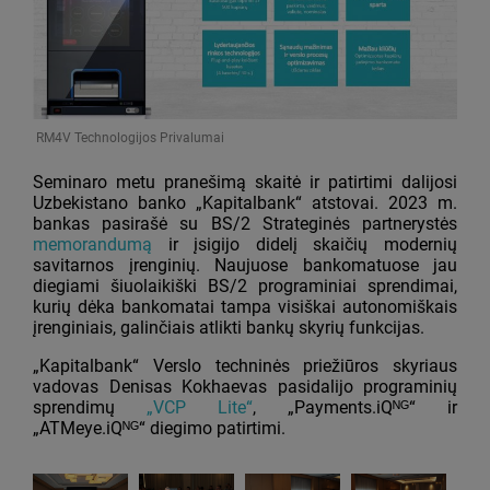
RM4V Technologijos Privalumai
Seminaro metu pranešimą skaitė ir patirtimi dalijosi
Uzbekistano banko „Kapitalbank“ atstovai. 2023 m.
bankas pasirašė su BS/2 Strateginės partnerystės
memorandumą
ir įsigijo didelį skaičių modernių
savitarnos įrenginių. Naujuose bankomatuose jau
diegiami šiuolaikiški BS/2 programiniai sprendimai,
kurių dėka bankomatai tampa visiškai autonomiškais
įrenginiais, galinčiais atlikti bankų skyrių funkcijas.
„Kapitalbank“ Verslo techninės priežiūros skyriaus
vadovas Denisas Kokhaevas pasidalijo programinių
sprendimų
„VCP Lite“
, „Payments.iQᴺᴳ“ ir
„ATMeye.iQᴺᴳ“ diegimo patirtimi.