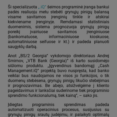
Ši specializuota
„.iQ“
šeimos programinė įranga bankui
padės realiuoju metu stebėti grynųjų pinigų balansą
visame savitarnos įrenginių tinkle ir atskirai
kiekviename įrenginyje. Remdamasi statistiniais
duomenimis, sistema prognozuoja grynųjų pinigų
poreikį įvairiuose savitarnos įrenginiuose
(bankomatuose, informaciniuose kioskuose,
automatiniuose seifuose ir kt.) ir padeda planuoti
saugyklų darbą.
Anot „BS/2 Georgia“ vykdomojo direktoriaus Andrej
Smirnov, „VTB Bank (Georgia)“ iš karto susidomėjo
siūlomu produktu. „Įgyvendinus bandomąjį „Cash
Management.iQ“ projektą buvo nuspręsta, kad banko
veiklai bus naudojamos ne visos jo funkcijos, o tik
duomenų stebėsena, grynųjų pinigų likučio stebėjimas
ir prognozavimas. Be abejo, atsižvelgėme į kliento
pageidavimus ir lanksčiai suderinome tiek programinio
sprendimo funkcionalumą, tiek kainą“, – sako jis.
Įdiegtas programinis sprendimas padeda
automatizuoti operacinius procesus, susijusius su
grynųjų pinigų srautų judėjimu, ir palaikyti optimalų