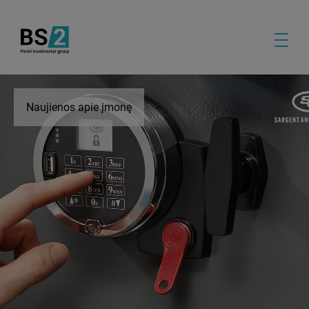
Naujienos apie įmonę