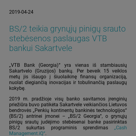
2019-04-24
BS/2 teikia grynųjų pinigų srauto
stebėsenos paslaugas VTB
bankui Sakartvele
„VTB Bank (Georgia)“ yra vienas iš stambiausių
Sakartvelo (Gruzijos) bankų. Per beveik 15 veiklos
metų jis išaugo į šiuolaikinę finansų organizaciją,
nuolat diegiančią inovacijas ir tobulinančią paslaugų
kokybę.
2019 m. pradžioje visų banko savitarnos įrenginių
priežiūra buvo patikėta Sakartvele veikiančios Lietuvos
bendrovės „Penkių kontinentų bankinės technologijos“
(BS/2) antrinei įmonei – „BS/2 Georgia“, o grynųjų
pinigų srautų judėjimo stebėsenai banke pasirinktas
BS/2 sukurtas programinis sprendimas
„Cash
Management.iQ“
.