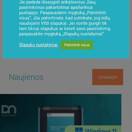
Jie padeda išsaugoti ankstesnius Jūsų
pasirinkimus pakartotinai apsilankius
puslapyje. Paspausdami mygtuką „Patvirtinti
visus“, Jūs patvirtinate, kad sutinkate, jog būtų
naudojami VISI slapukai. Jei norite įjungti tik
Kilo klausimų?
Susisiekite su mumis
tam tikrus slapukus ar keisti savo pasirinkimą,
paspauskite mygtuką „Slapukų nustatymai“.
Slapukų nustatymai
Patvirtinti visus
Naujienos
Užsisakyti