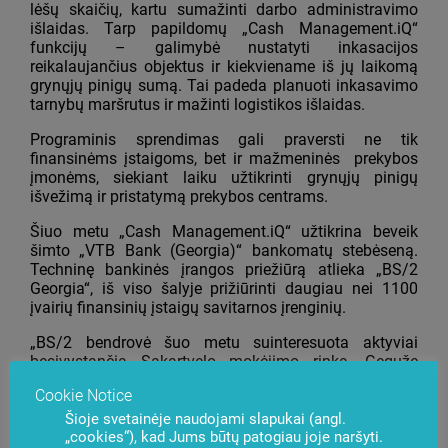
lėšų skaičių, kartu sumažinti darbo administravimo
išlaidas. Tarp papildomų „Cash Management.iQ“
funkcijų – galimybė nustatyti inkasacijos
reikalaujančius objektus ir kiekviename iš jų laikomą
grynųjų pinigų sumą. Tai padeda planuoti inkasavimo
tarnybų maršrutus ir mažinti logistikos išlaidas.
Programinis sprendimas gali praversti ne tik
finansinėms įstaigoms, bet ir mažmeninės prekybos
įmonėms, siekiant laiku užtikrinti grynųjų pinigų
išvežimą ir pristatymą prekybos centrams.
Šiuo metu „Cash Management.iQ“ užtikrina beveik
šimto „VTB Bank (Georgia)“ bankomatų stebėseną.
Techninę bankinės įrangos priežiūrą atlieka „BS/2
Georgia“, iš viso šalyje prižiūrinti daugiau nei 1100
įvairių finansinių įstaigų savitarnos įrenginių.
„BS/2 bendrovė šuo metu suinteresuota aktyviai
besivystančia Sakartvelo mokėjimo rinka. Gegužę
Tbilisyje vyks seminaras apie Europos grynųjų pinigų
Cookie Notice
judėjimą (angl.
Europe Cash Cycle Seminar
), kuriame
mūsų atstovai skaitys pranešimą ir pademonstruos
Šioje svetainėje naudojami slapukai (angl.
„cookies“), kad Jums būtų patogiau joje naršyti.
inovacinius sprendimus“, – pasakoja A. Smirnov.