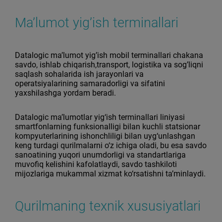
Ma’lumot yig’ish terminallari
Datalogic ma’lumot yig’ish mobil terminallari chakana
savdo, ishlab chiqarish,transport, logistika va sog’liqni
saqlash sohalarida ish jarayonlari va
operatsiyalarining samaradorligi va sifatini
yaxshilashga yordam beradi.
Datalogic ma’lumotlar yig‘ish terminallari liniyasi
smartfonlarning funksionalligi bilan kuchli statsionar
kompyuterlarining ishonchliligi bilan uyg‘unlashgan
keng turdagi qurilmalarni o‘z ichiga oladi, bu esa savdo
sanoatining yuqori unumdorligi va standartlariga
muvofiq kelishini kafolatlaydi, savdo tashkiloti
mijozlariga mukammal xizmat ko‘rsatishni ta’minlaydi.
Qurilmaning texnik xususiyatlari