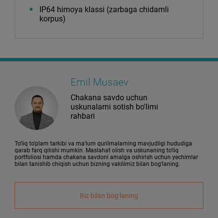
IP64 himoya klassi (zarbaga chidamli
korpus)
Emil Musaev
Chakana savdo uchun
uskunalarni sotish bo'limi
rahbari
To'liq to'plam tarkibi va ma'lum qurilmalarning mavjudligi hududiga
qarab farq qilishi mumkin. Maslahat olish va uskunaning to'liq
portfoliosi hamda chakana savdoni amalga oshirish uchun yechimlar
bilan tanishib chiqish uchun bizning vakilimiz bilan bog'laning.
Biz bilan bogʻlaning