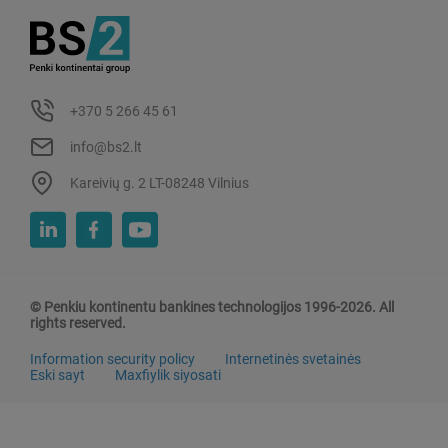
+370 5 266 45 61
info@bs2.lt
Kareivių g. 2 LT-08248 Vilnius
© Penkiu kontinentu bankines technologijos 1996-2026. All
rights reserved.
Information security policy
Internetinės svetainės
Eski sayt
Maxfiylik siyosati