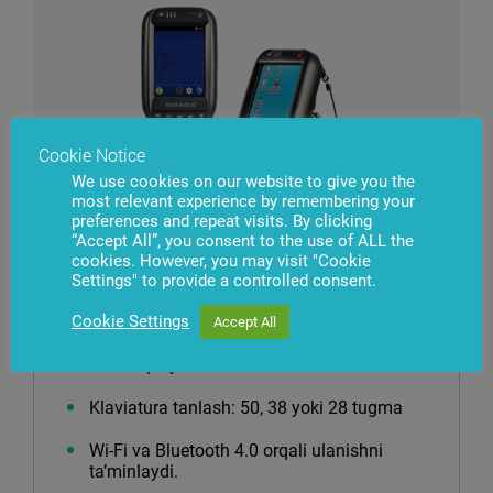
Cookie Notice
We use cookies on our website to give you the
most relevant experience by remembering your
preferences and repeat visits. By clicking
“Accept All”, you consent to the use of ALL the
cookies. However, you may visit "Cookie
Settings" to provide a controlled consent.
Cookie Settings
Accept All
3.2″ displeyi
Klaviatura tanlash: 50, 38 yoki 28 tugma
Wi-Fi va Bluetooth 4.0 orqali ulanishni
ta’minlaydi.