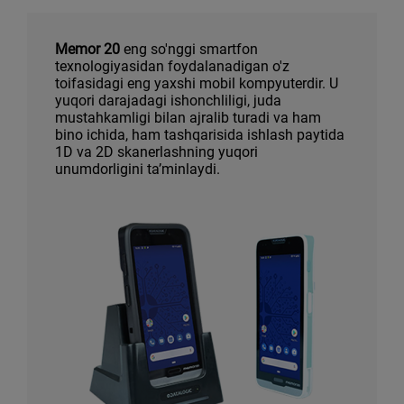
Memor 20
eng so'nggi smartfon
texnologiyasidan foydalanadigan o'z
toifasidagi eng yaxshi mobil kompyuterdir. U
yuqori darajadagi ishonchliligi, juda
mustahkamligi bilan ajralib turadi va ham
bino ichida, ham tashqarisida ishlash paytida
1D va 2D skanerlashning yuqori
unumdorligini taʼminlaydi.