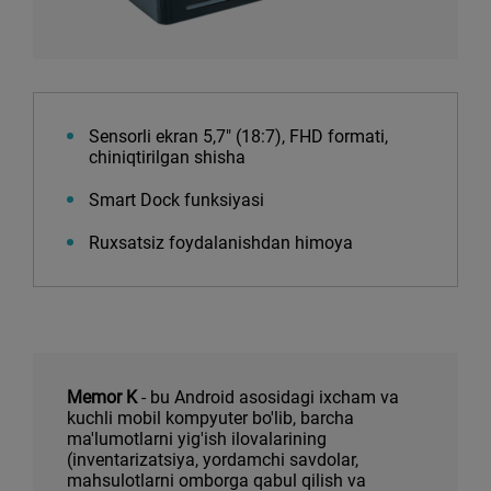
Sensorli ekran 5,7″ (18:7), FHD formati,
chiniqtirilgan shisha
Smart Dock funksiyasi
Ruxsatsiz foydalanishdan himoya
Memor K
- bu Android asosidagi ixcham va
kuchli mobil kompyuter bo'lib, barcha
ma'lumotlarni yig'ish ilovalarining
(inventarizatsiya, yordamchi savdolar,
mahsulotlarni omborga qabul qilish va