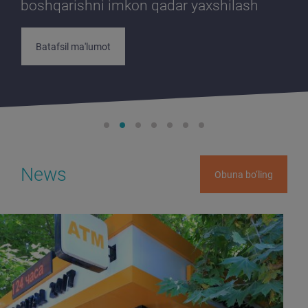
boshqarishni imkon qadar yaxshilash
Batafsil ma'lumot
News
Obuna bo‘ling