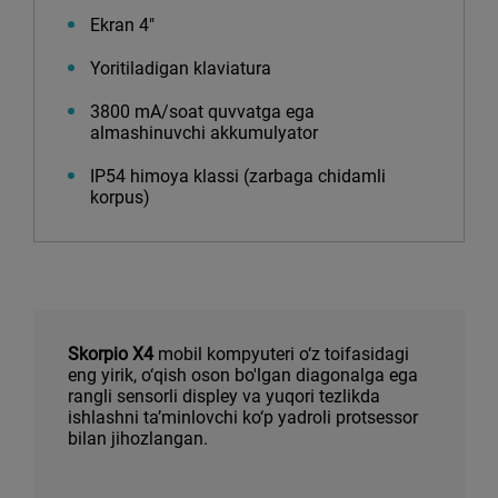
Ekran 4″
Yoritiladigan klaviatura
3800 mA/soat quvvatga ega
almashinuvchi akkumulyator
IP54 himoya klassi (zarbaga chidamli
korpus)
Skorpio X4
mobil kompyuteri o‘z toifasidagi
eng yirik, o‘qish oson bo'lgan diagonalga ega
rangli sensorli displey va yuqori tezlikda
ishlashni ta’minlovchi ko‘p yadroli protsessor
bilan jihozlangan.