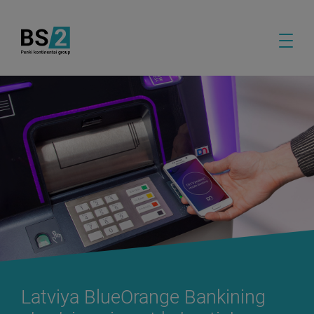
Latviya BlueOrange Bankining