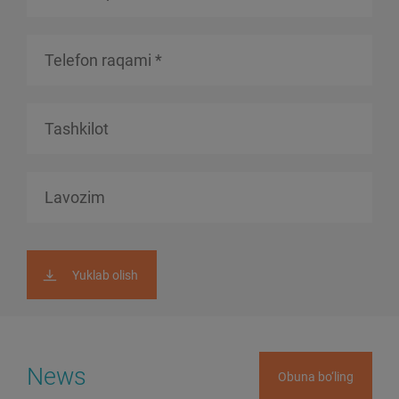
Yuklab olish
News
Obuna bo‘ling