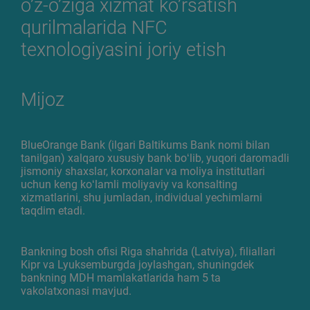
o’z-o’ziga xizmat ko’rsatish
qurilmalarida NFC
texnologiyasini joriy etish
Mijoz
BlueOrange Bank (ilgari Baltikums Bank nomi bilan
tanilgan) xalqaro xususiy bank boʻlib, yuqori daromadli
jismoniy shaxslar, korxonalar va moliya institutlari
uchun keng koʻlamli moliyaviy va konsalting
xizmatlarini, shu jumladan, individual yechimlarni
taqdim etadi.
Bankning bosh ofisi Riga shahrida (Latviya), filiallari
Kipr va Lyuksemburgda joylashgan, shuningdek
bankning MDH mamlakatlarida ham 5 ta
vakolatxonasi mavjud.