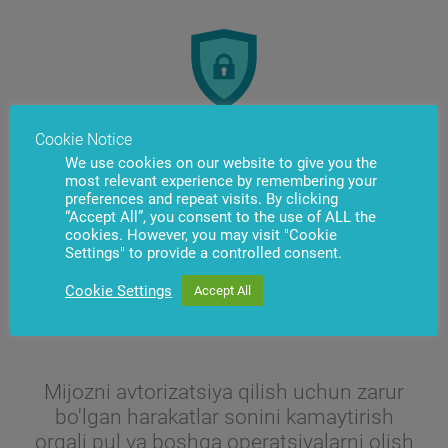
Cookie Notice
Naqd pul yechib olishda yuqori darajadagi
We use cookies on our website to give you the
most relevant experience by remembering your
xavfsizlik
preferences and repeat visits. By clicking
“Accept All”, you consent to the use of ALL the
cookies. However, you may visit "Cookie
Settings" to provide a controlled consent.
Cookie Settings
Accept All
Mijozni avtorizatsiya qilish uchun zarur
bo'lgan harakatlar sonini kamaytirish
orqali pul va boshqa operatsiyalarni olish