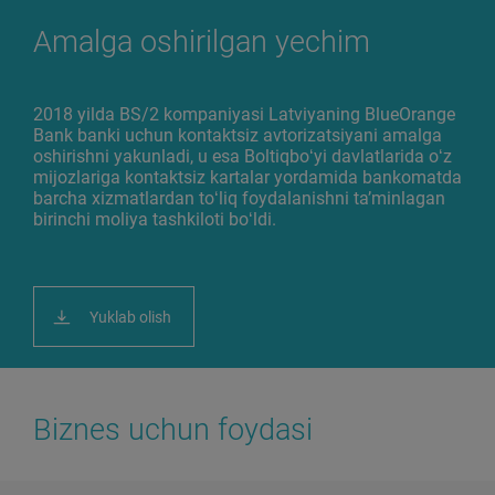
Amalga oshirilgan yechim
2018 yilda BS/2 kompaniyasi Latviyaning BlueOrange
Bank banki uchun kontaktsiz avtorizatsiyani amalga
oshirishni yakunladi, u esa Boltiqboʻyi davlatlarida oʻz
mijozlariga kontaktsiz kartalar yordamida bankomatda
barcha xizmatlardan toʻliq foydalanishni taʼminlagan
birinchi moliya tashkiloti boʻldi.
Yuklab olish
Biznes uchun foydasi