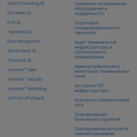
Cash Processing.iQ
Сервисное обслуживание
оборудования и
DS Center.iQ
поддержка ПО
FCX.iQ
Подготовка
специализированного
Payments.iQ
персонала
Face Recognition
Аудит терминальной
инфраструктуры и
Service Desk.iQ
стратегическое
планирование
TransLink.iQ
Администрирование и
Vynamic™ View
мониторинг терминальных
сетей
Vynamic™ Security
Аутсорсинг ИТ-
Vynamic™ Marketing
инфраструктуры
VCP-Pro (ProFlex4)
Аутсорсинг эквайринговой
сети
Трансформация
банковских отделений
Трансформация устройств
самообслуживания