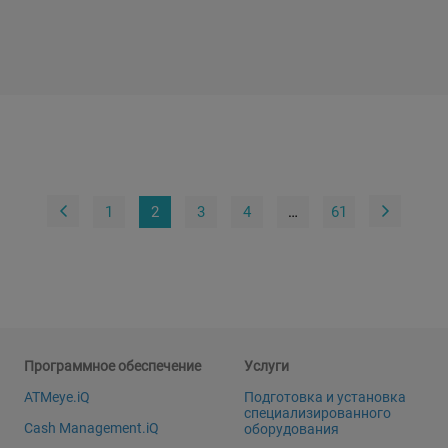
1
2
3
4
…
61
Программное обеспечение
Услуги
ATMeye.iQ
Подготовка и установка
специализированного
Cash Management.iQ
оборудования