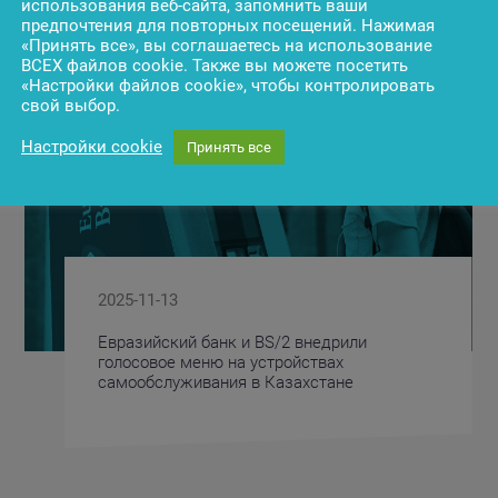
использования веб-сайта, запомнить ваши
предпочтения для повторных посещений. Нажимая
«Принять все», вы соглашаетесь на использование
ВСЕХ файлов cookie. Также вы можете посетить
«Настройки файлов cookie», чтобы контролировать
свой выбор.
Настройки cookie
Принять все
2025-11-13
Евразийский банк и BS/2 внедрили
голосовое меню на устройствах
самообслуживания в Казахстане