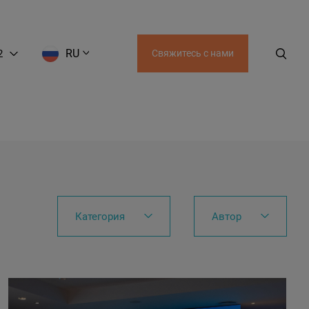
RU
2
Свяжитесь с нами
EN
LT
RU
AZ
GE
Категория
Автор