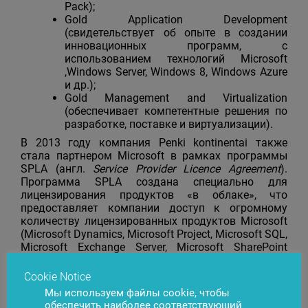
Pack);
Gold Application Development
(свидетельствует об опыте в создании
инновационных программ, с
использованием технологий Microsoft
,Windows Server, Windows 8, Windows Azure
и др.);
Gold Management and Virtualization
(обеспечивает компетентные решения по
разработке, поставке и виртуализации).
В 2013 году компания Penki kontinentai также
стала партнером Microsoft в рамках программы
SPLA (англ.
Service Provider Licence Agreement
).
Программа SPLA создана специально для
лицензирования продуктов «в облаке», что
предоставляет компании доступ к огромному
количеству лицензированных продуктов Microsoft
(Microsoft Dynamics, Microsoft Project, Microsoft SQL,
Microsoft Exchange Server, Microsoft SharePoint
Server, Windows Server и др.), а также позволяет
клиентам компании использовать решения, не
Cookie Notice
инвестируя в дорогостоящее программное
Мы используем файлы cookie, чтобы
обеспечение. Penki kontinentai сотрудничает и
обеспечить наиболее соответствующий