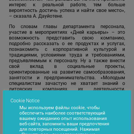
интерес к реальной работе, тем больше
вероятность достичь успеха и найти свое место»,
– сказала А. Дауйотене.
По словам главы департамента персонала,
участие в мероприятиях «Дней карьеры» – это
возможность представить свою компанию,
подробно рассказать о ее продуктах и услугах,
познакомить с корпоративной культурой и
традициями, условиями труда и требованиями,
предъявляемым к персоналу. Ну а также внести
свой вклад в социальные проекты,
ориентированные на развитие самообразования,
занятости и предпринимательства. «Молодым
специалистам зачастую не хватает знаний о
литовских компаниях, их деятельности,
достижениях, возможностях для перспективных
специалистов. Возможно, это одна из причин,
Cookie Notice
отчего молодые люди выбирают работу за
Мы используем файлы cookie, чтобы
рубежом – вместо того, чтобы делать успешную
обеспечить наиболее соответствующий
карьеру у себя на родине. Поэтому такие встречи
вашему ожиданию опыт использования
бизнес- и университетского сообщества являются
веб-сайта, запомнить ваши предпочтения
возможностью лучше познакомиться с литовским
для повторных посещений. Нажимая