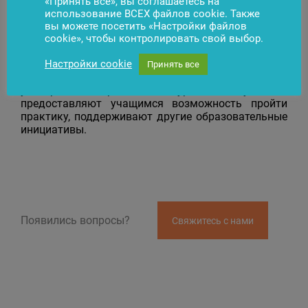
бизнесом, понять тенденции на рынке труда и
«Принять все», вы соглашаетесь на
использование ВСЕХ файлов cookie. Также
ожидания работодателей, а также завязать
вы можете посетить «Настройки файлов
полезные контакты», – считает А. Дауйотене.
cookie», чтобы контролировать свой выбор.
Представители группы компаний Penki kontinentai
постоянно участвуют в различных
Настройки cookie
Принять все
образовательных проектах: читают лекции в
университетах, проводят экскурсии для студентов,
предоставляют учащимся возможность пройти
практику, поддерживают другие образовательные
инициативы.
Появились вопросы?
Свяжитесь с нами