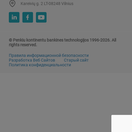
Kareivių g. 2 LT-08248 Vilnius
© Penkiu kontinentu bankines technologijos 1996-2026. All
rights reserved.
Правила информационной безопасности
Разработка Веб Сайтов
Старый сайт
Политика конфиденциальности