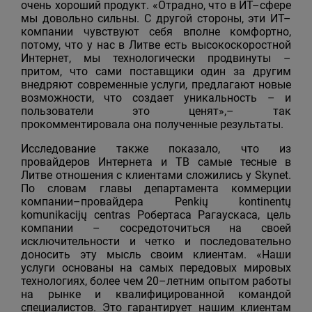
очень хороший продукт. «Отрадно, что в ИТ–сфере
мы довольно сильны. С другой стороны, эти ИТ–
компании чувствуют себя вполне комфортно,
потому, что у нас в Литве есть высокоскоростной
Интернет, мы технологически продвинуты –
притом, что сами поставщики один за другим
внедряют современные услуги, предлагают новые
возможности, что создает уникальность – и
пользователи это ценят»,– так
прокомментировала она полученные результаты.
Исследование также показало, что из
провайдеров Интернета и ТВ самые тесные в
Литве отношения с клиентами сложились у Skynet.
По словам главы департамента коммерции
компании–провайдера Penkių kontinentų
komunikacijų centras Робертаса Рагаускаса, цель
компании – сосредоточиться на своей
исключительности и четко и последовательно
доносить эту мысль своим клиентам. «Наши
услуги основаны на самых передовых мировых
технологиях, более чем 20–летним опытом работы
на рынке и квалифицированной командой
специалистов. Это гарантирует нашим клиентам